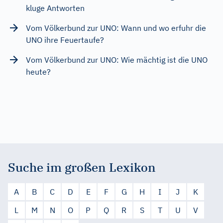
kluge Antworten
Vom Völkerbund zur UNO: Wann und wo erfuhr die
UNO ihre Feuertaufe?
Vom Völkerbund zur UNO: Wie mächtig ist die UNO
heute?
Suche im großen Lexikon
A
B
C
D
E
F
G
H
I
J
K
L
M
N
O
P
Q
R
S
T
U
V