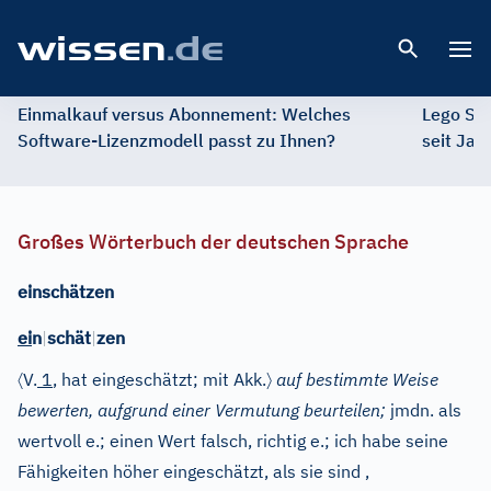
Open 
Einmalkauf versus Abonnement: Welches
Lego St
Software-Lizenzmodell passt zu Ihnen?
seit Jah
Großes Wörterbuch der deutschen Sprache
einschätzen
ei
n
|
schät
|
zen
〈
〉
V.
1
, hat eingeschätzt; mit Akk.
auf bestimmte Weise
bewerten, aufgrund einer Vermutung beurteilen;
jmdn. als
wertvoll e.; einen Wert falsch, richtig e.; ich habe seine
Fähigkeiten höher eingeschätzt, als sie sind
,