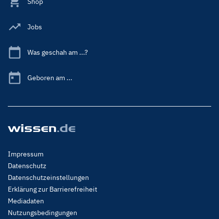
Shop
Jobs
Was geschah am ...?
Geboren am ...
Footer
Impressum
Menu
Datenschutz
Legal
Datenschutzeinstellungen
Erklärung zur Barrierefreiheit
Mediadaten
Nutzungsbedingungen