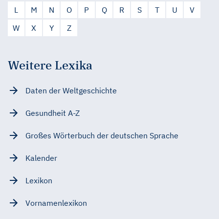
L
M
N
O
P
Q
R
S
T
U
V
W
X
Y
Z
Weitere Lexika
Daten der Weltgeschichte
Gesundheit A-Z
Großes Wörterbuch der deutschen Sprache
Kalender
Lexikon
Vornamenlexikon