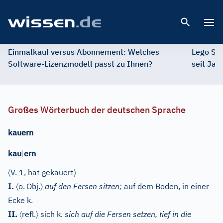
Open 
Einmalkauf versus Abonnement: Welches
Lego St
Software-Lizenzmodell passt zu Ihnen?
seit Jah
Großes Wörterbuch der deutschen Sprache
kauern
k
au
|
ern
〈
〉
V.
1
, hat gekauert
〈
〉
I.
o.
Obj.
auf den Fersen sitzen;
auf dem Boden, in einer
Ecke k.
〈
〉
II.
refl.
sich k.
sich auf die Fersen setzen, tief in die