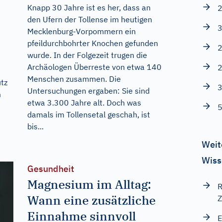
Knapp 30 Jahre ist es her, dass an
2
den Ufern der Tollense im heutigen
3
Mecklenburg-Vorpommern ein
pfeildurchbohrter Knochen gefunden
2
wurde. In der Folgezeit trugen die
Archäologen Überreste von etwa 140
2
Menschen zusammen. Die
tz
3
Untersuchungen ergaben: Sie sind
m
etwa 3.300 Jahre alt. Doch was
5
damals im Tollensetal geschah, ist
bis...
Weit
Wiss
Gesundheit
Magnesium im Alltag:
R
Wann eine zusätzliche
Z
Einnahme sinnvoll
E