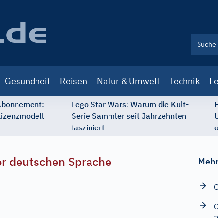
Gesundheit
Reisen
Natur & Umwelt
Technik
Le
 Abonnement:
Lego Star Wars: Warum die Kult-
E
Lizenzmodell
Serie Sammler seit Jahrzehnten
U
fasziniert
o
r deutschen Sprache
Mehr
C
C