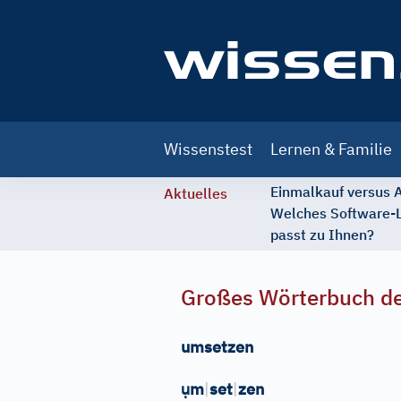
Main
Wissenstest
Lernen & Familie
navigation
Einmalkauf versus
Aktuelles
Welches Software-
passt zu Ihnen?
Großes Wörterbuch de
umsetzen
ụ
m
|
set
|
zen