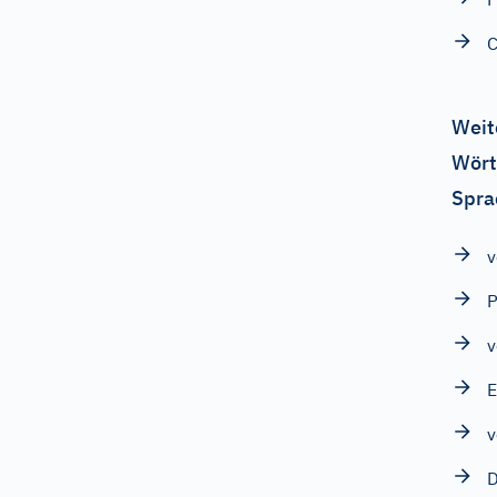
C
Weit
Wört
Spra
v
P
v
E
v
D