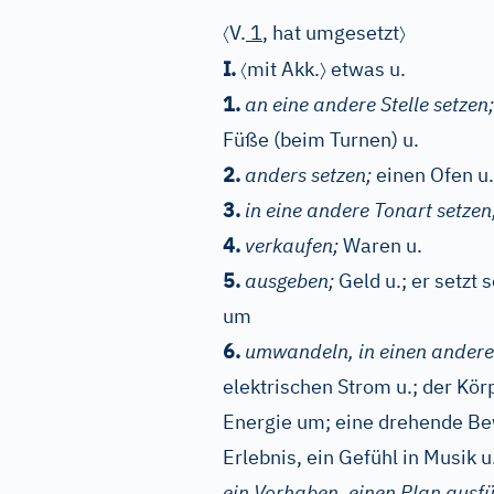
〈
〉
V.
1
, hat umgesetzt
〈
〉
I.
mit Akk.
etwas u.
1.
an eine andere Stelle setzen;
Füße (beim Turnen) u.
2.
anders setzen;
einen Ofen u.
3.
in eine andere Tonart setzen
4.
verkaufen;
Waren u.
5.
ausgeben;
Geld u.; er setzt
um
6.
umwandeln, in einen andere
elektrischen Strom u.; der Körp
Energie um; eine drehende Bew
Erlebnis, ein Gefühl in Musik u
ein Vorhaben, einen Plan ausfü