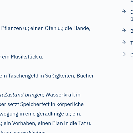
D
B
Pflanzen u.; einen Ofen u.; die Hände,
B
T
D
;
ein Musikstück u.
 sein Taschengeld in Süßigkeiten, Bücher
n Zustand bringen;
Wasserkraft in
er setzt Speicherfett in körperliche
egung in eine geradlinige u.; ein.
.; ein Vorhaben, einen Plan in die Tat u.
hren, verwirklichen