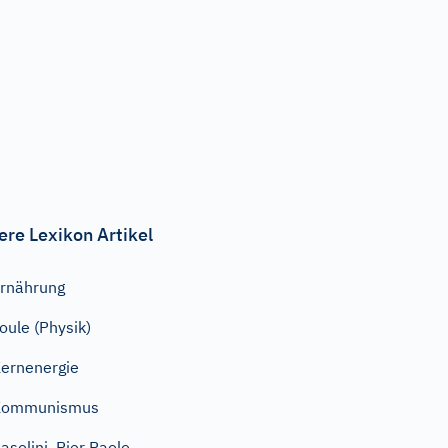
ere Lexikon Artikel
rnährung
oule (Physik)
ernenergie
Kommunismus
asolini, Pier Paolo