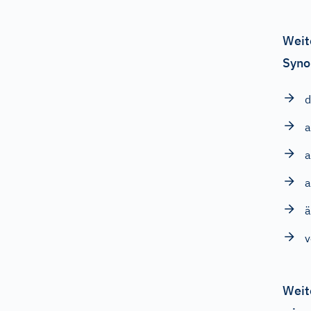
Weit
Syno
d
a
a
a
ä
v
Weit