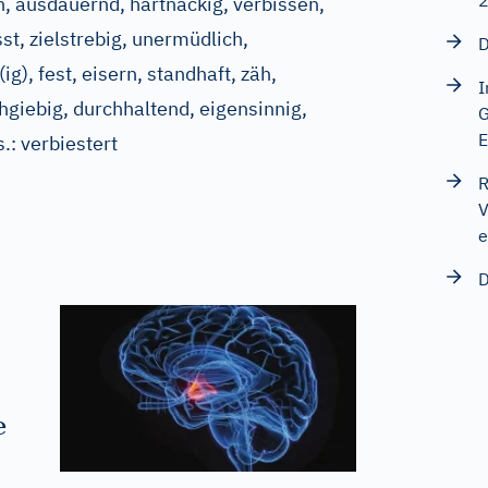
, ausdauernd, hartnäckig, verbissen,
t, zielstrebig, unermüdlich,
D
ig), fest, eisern, standhaft, zäh,
I
hgiebig, durchhaltend, eigensinnig,
G
E
s.:
verbiestert
R
V
e
D
e