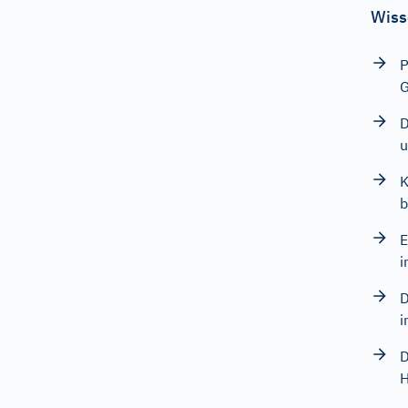
Wiss
P
G
D
u
K
b
E
i
D
i
D
H