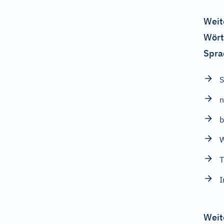
Weit
Wört
Spra
S
b
T
I
Weit