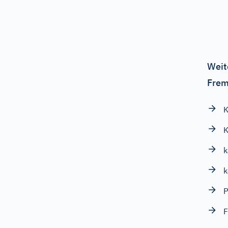
Weit
Frem
K
k
k
P