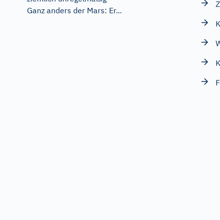
Z
Ganz anders der Mars: Er...
K
W
K
F