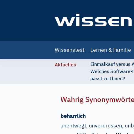
Main
Wissenstest
Lernen & Familie
navigation
Einmalkauf versus
Aktuelles
Welches Software-
passt zu Ihnen?
Wahrig Synonymwört
beharrlich
unentwegt, unverdrossen, unbe