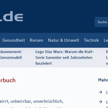
Gesundheit
Reisen
Natur & Umwelt
Technik
Le
 Abonnement:
Lego Star Wars: Warum die Kult-
E
Lizenzmodell
Serie Sammler seit Jahrzehnten
U
fasziniert
o
erbuch
Mehr
C
irrt, unbeirrbar, unverbrüchlich,
C