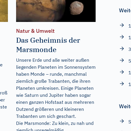
Weit
1
Natur & Umwelt
1
Das Geheimnis der
Marsmonde
3
Unsere Erde und alle weiter außen
5
re
liegenden Planeten im Sonnensystem
1
haben Monde – runde, manchmal
ziemlich große Trabanten, die ihren
1
Planeten umkreisen. Einige Planeten
groß
wie Saturn und Jupiter haben sogar
ber
einen ganzen Hofstaat aus mehreren
Weit
rste
Dutzend größeren und kleineren
Trabanten um sich geschart.
S
Die Marsmonde: Zu klein, zu nah und
ziemlich unregelmäßig