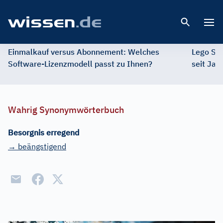
Open 
Einmalkauf versus Abonnement: Welches
Lego St
Software-Lizenzmodell passt zu Ihnen?
seit Jah
Wahrig Synonymwörterbuch
Besorgnis erregend
→ beängstigend