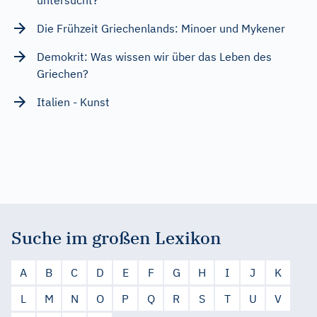
Die Frühzeit Griechenlands: Minoer und Mykener
Demokrit: Was wissen wir über das Leben des
Griechen?
Italien - Kunst
Suche im großen Lexikon
A
B
C
D
E
F
G
H
I
J
K
L
M
N
O
P
Q
R
S
T
U
V