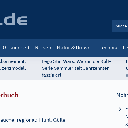
Gesundheit
Reisen
Natur & Umwelt
Technik
Le
 Abonnement:
Lego Star Wars: Warum die Kult-
E
Lizenzmodell
Serie Sammler seit Jahrzehnten
U
fasziniert
o
erbuch
Mehr
D
N
Jauche
;
regional:
Pfuhl, Gülle
g