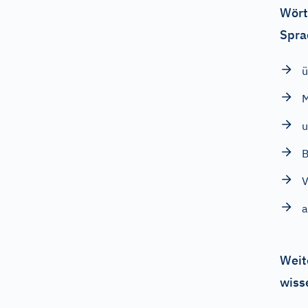
Wört
Spra
ü
M
u
B
V
a
Weit
wiss