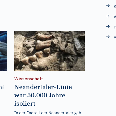
K
V
P
A
Wissenschaft
ht
Neandertaler-Linie
war 50.000 Jahre
isoliert
In der Endzeit der Neandertaler gab