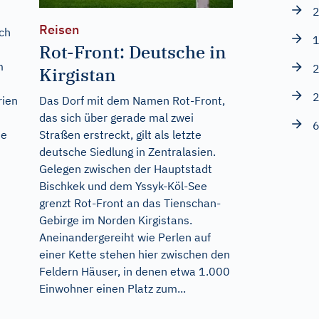
2
Reisen
äch
1
Rot-Front: Deutsche in
m
2
Kirgistan
2
rien
Das Dorf mit dem Namen Rot-Front,
das sich über gerade mal zwei
6
se
Straßen erstreckt, gilt als letzte
deutsche Siedlung in Zentralasien.
Gelegen zwischen der Hauptstadt
Bischkek und dem Yssyk-Köl-See
grenzt Rot-Front an das Tienschan-
Gebirge im Norden Kirgistans.
Aneinandergereiht wie Perlen auf
einer Kette stehen hier zwischen den
Feldern Häuser, in denen etwa 1.000
Einwohner einen Platz zum...