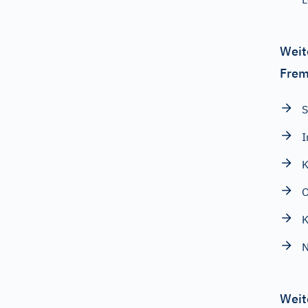
Weit
Frem
S
I
K
O
K
N
Weit