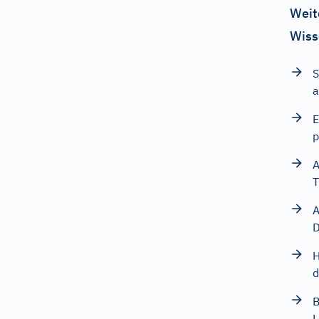
Weit
Wiss
S
a
E
p
A
T
A
D
H
d
B
L