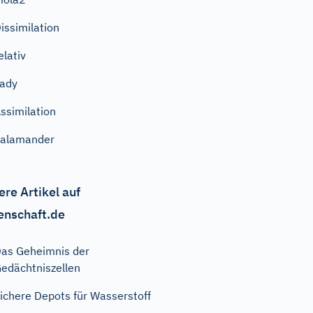
issimilation
elativ
ady
ssimilation
Salamander
ere Artikel auf
enschaft.de
as Geheimnis der
edächtniszellen
ichere Depots für Wasserstoff