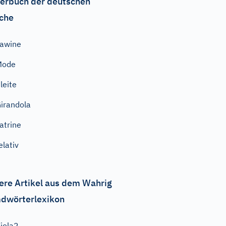
erbuch der deutschen
che
awine
Mode
leite
irandola
atrine
elativ
ere Artikel aus dem Wahrig
dwörterlexikon
iola2