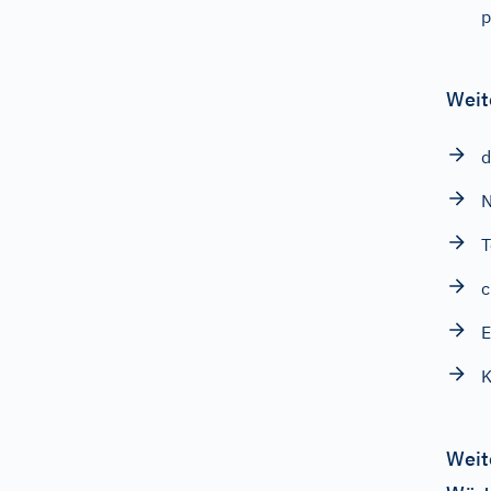
p
Weit
d
N
T
c
E
K
Weit