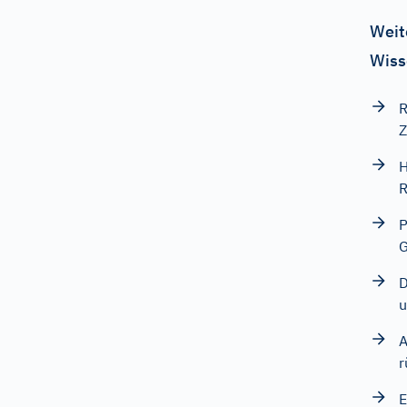
Weit
Wiss
R
Z
H
R
P
G
D
u
A
r
E