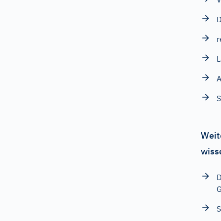
D
r
L
A
Weit
wiss
D
G
S