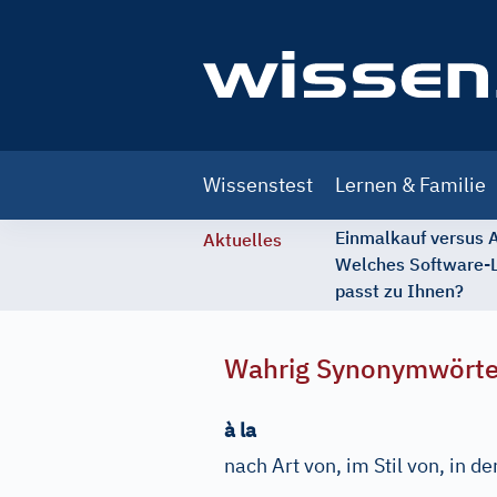
Main
Wissenstest
Lernen & Familie
navigation
Einmalkauf versus
Aktuelles
Welches Software-
passt zu Ihnen?
Wahrig Synonymwört
à la
nach Art von, im Stil von, in de