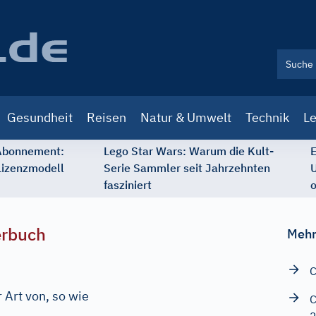
Gesundheit
Reisen
Natur & Umwelt
Technik
Le
 Abonnement:
Lego Star Wars: Warum die Kult-
E
Lizenzmodell
Serie Sammler seit Jahrzehnten
U
fasziniert
o
erbuch
Mehr
C
r Art von, so wie
C