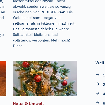
n,
Riesenrätsel der Physik – nicht
d in
obwohl, sondern weil sie so winzig
 an.
erscheinen. von RÜDIGER VAAS Die
und
Welt ist seltsam – sogar viel
seltsamer als in Fiktionen imaginiert.
Das Seltsamste dabei: Die wahre
gar
Seltsamkeit bleibt uns fast
vollständig verborgen. Mehr noch:
Diese...
Weit
1
2
4
8
Natur & Umwelt