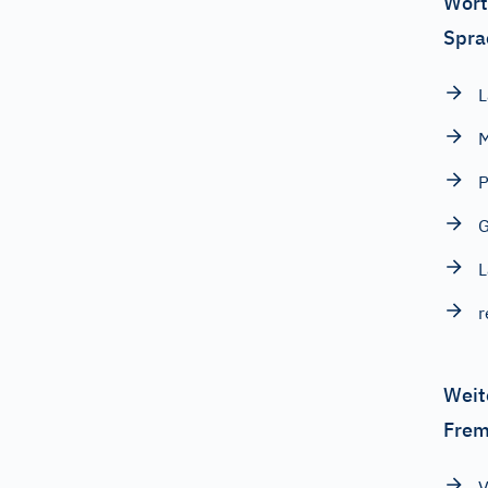
Wört
Spra
L
P
G
L
r
Weit
Frem
V