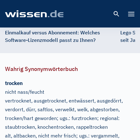
Open 
Einmalkauf versus Abonnement: Welches
Lego St
Software-Lizenzmodell passt zu Ihnen?
seit Jah
Wahrig Synonymwörterbuch
trocken
nicht nass/feucht
vertrocknet, ausgetrocknet, entwässert, ausgedörrt,
verdorrt, dürr, saftlos, verwelkt, welk, abgestorben,
trocken/hart geworden
;
ugs.:
furztrocken
;
regional:
staubtrocken, knochentrocken, rappeltrocken
alt, altbacken, nicht mehr frisch
;
ugs.:
vergammelt,