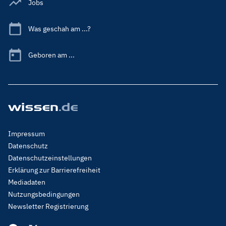
Jobs
Was geschah am ...?
Geboren am ...
Footer
Impressum
Menu
Datenschutz
Legal
Datenschutzeinstellungen
Erklärung zur Barrierefreiheit
Mediadaten
Nutzungsbedingungen
Newsletter Registrierung