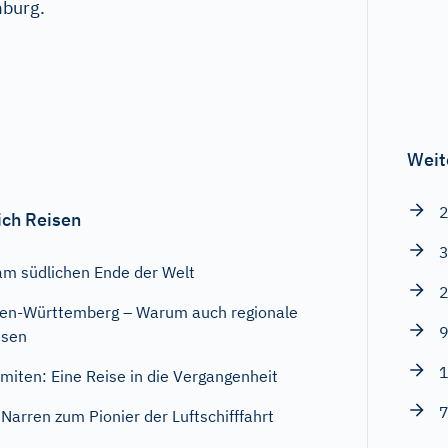
mburg.
Weit
2
ich Reisen
3
am südlichen Ende der Welt
2
aden-Württemberg – Warum auch regionale
9
ssen
1
iten: Eine Reise in die Vergangenheit
7
Narren zum Pionier der Luftschifffahrt