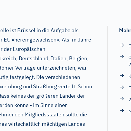
lle ist Brüssel in die Aufgabe als
Mehr
r EU »hereingewachsen«. Als im Jahre
C
er der Europäischen
C
reich, Deutschland, Italien, Belgien,
Römer Verträge unterzeichneten, war
K
utig festgelegt. Die verschiedenen
uxemburg und Straßburg verteilt. Schon
F
 dass keines der größeren Länder der
den könne - im Sinne einer
M
nehmenden Mitgliedsstaaten sollte die
nes wirtschaftlich mächtigen Landes