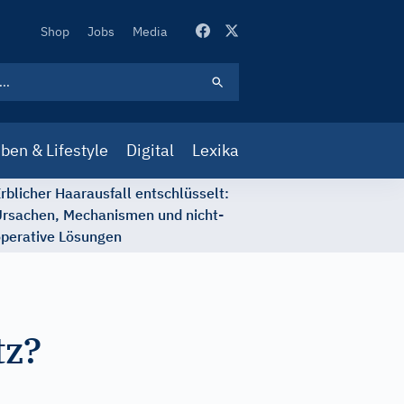
Secondary
Shop
Jobs
Media
Navigation
ben & Lifestyle
Digital
Lexika
rblicher Haarausfall entschlüsselt:
rsachen, Mechanismen und nicht-
perative Lösungen
tz?