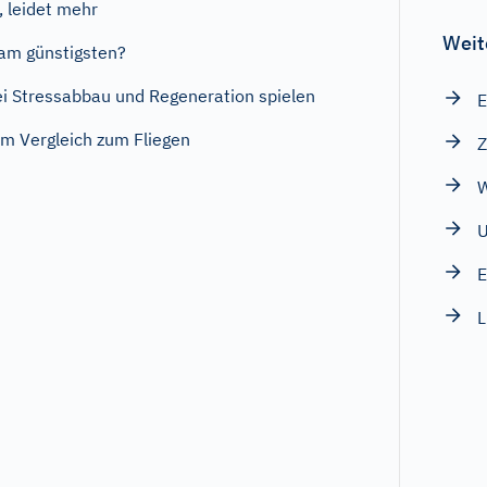
, leidet mehr
Weit
 am günstigsten?
bei Stressabbau und Regeneration spielen
E
 im Vergleich zum Fliegen
Z
W
E
L