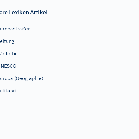
ere Lexikon Artikel
uropastraßen
eitung
elterbe
UNESCO
uropa (Geographie)
uftfahrt