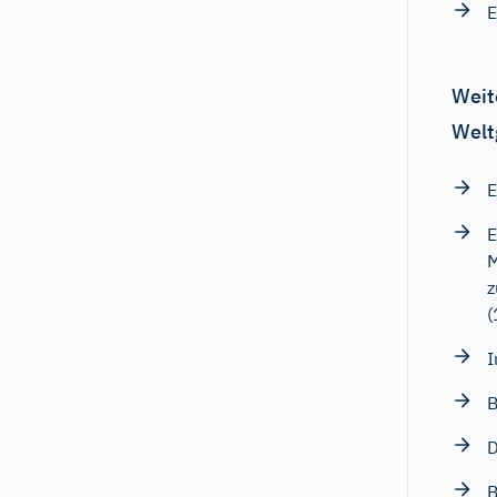
E
Weit
Welt
E
E
M
z
(
I
B
D
B