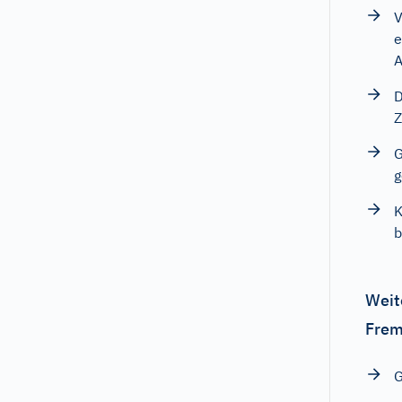
V
e
A
D
Z
G
g
K
b
Weit
Frem