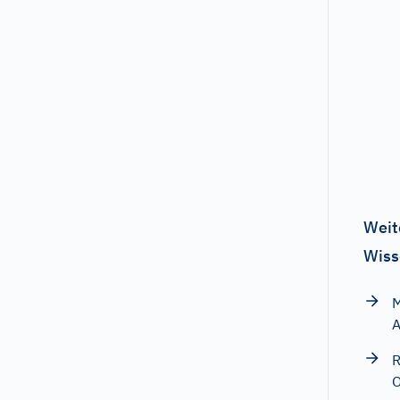
Weit
Wiss
M
A
R
O