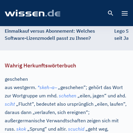
Open 
Einmalkauf versus Abonnement: Welches
Lego St
Software-Lizenzmodell passt zu Ihnen?
seit Jah
Wahrig Herkunftswörterbuch
geschehen
–
–
aus
westgerm.
*skeh
a
„geschehen“; gehört das Wort
zur Wortgruppe um
mhd.
schehen
„eilen, jagen“ und
ahd.
sciht
„Flucht“, bedeutet also ursprünglich „eilen, laufen“,
daraus dann „verlaufen, sich ereignen“;
außergermanische Verwandtschaften zeigen sich mit
russ.
skok
„Sprung“ und
altir.
scuchid
„geht weg,