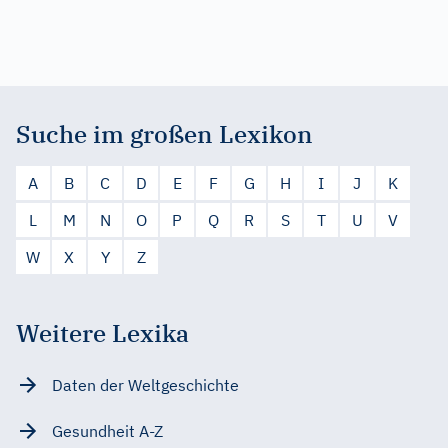
Suche im großen Lexikon
A
B
C
D
E
F
G
H
I
J
K
L
M
N
O
P
Q
R
S
T
U
V
W
X
Y
Z
Weitere Lexika
Daten der Weltgeschichte
Gesundheit A-Z