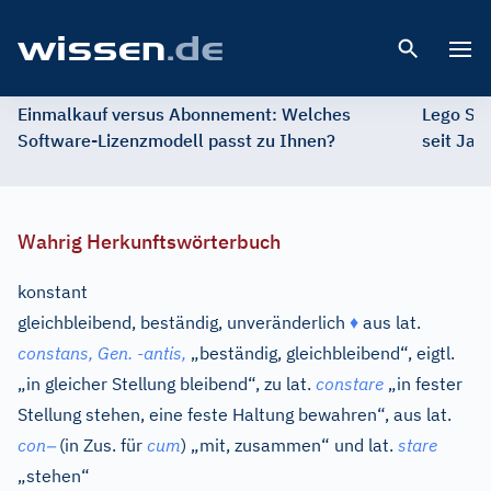
Open 
Einmalkauf versus Abonnement: Welches
Lego St
Software-Lizenzmodell passt zu Ihnen?
seit Jah
Wahrig Herkunftswörterbuch
konstant
gleichbleibend, beständig, unveränderlich
♦
aus
lat.
constans,
Gen.
-
antis,
„beständig, gleichbleibend“, eigtl.
„in gleicher Stellung bleibend“, zu
lat.
constare
„in fester
Stellung stehen, eine feste Haltung bewahren“, aus
lat.
–
con
(in Zus. für
cum
) „mit, zusammen“ und
lat.
stare
„stehen“