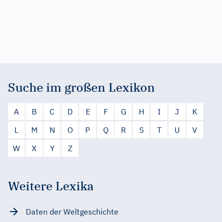
Suche im großen Lexikon
A
B
C
D
E
F
G
H
I
J
K
L
M
N
O
P
Q
R
S
T
U
V
W
X
Y
Z
Weitere Lexika
Daten der Weltgeschichte