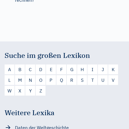
Suche im großen Lexikon
A
B
C
D
E
F
G
H
I
J
K
L
M
N
O
P
Q
R
S
T
U
V
W
X
Y
Z
Weitere Lexika
Daten der Weltgeschichte