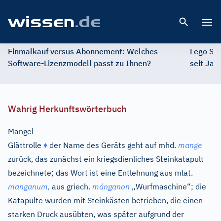
Open 
Einmalkauf versus Abonnement: Welches
Lego St
Software-Lizenzmodell passt zu Ihnen?
seit Jah
Wahrig Herkunftswörterbuch
Mangel
Glättrolle
♦
der Name des Geräts geht auf
mhd.
mange
zurück, das zunächst ein kriegsdienliches Steinkatapult
bezeichnete; das Wort ist eine Entlehnung aus
mlat.
manganum,
aus
griech.
mánganon
„Wurfmaschine“; die
Katapulte wurden mit Steinkästen betrieben, die einen
starken Druck ausübten, was später aufgrund der