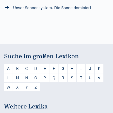
Unser Sonnensystem: Die Sonne dominiert
Suche im großen Lexikon
A
B
C
D
E
F
G
H
I
J
K
L
M
N
O
P
Q
R
S
T
U
V
W
X
Y
Z
Weitere Lexika