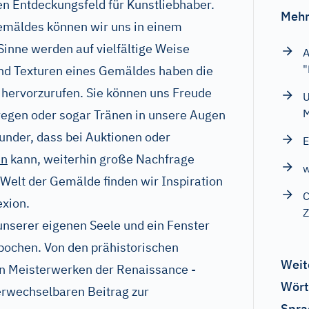
n Entdeckungsfeld für Kunstliebhaber.
Mehr
emäldes können wir uns in einem
inne werden auf vielfältige Weise
A
"
und Texturen eines Gemäldes haben die
s hervorzurufen. Sie können uns Freude
U
egen oder sogar Tränen in unsere Augen
Wunder, dass bei Auktionen oder
E
en
kann, weiterhin große Nachfrage
w
 Welt der Gemälde finden wir Inspiration
C
exion.
Z
n unserer eigenen Seele und ein Fenster
pochen. Von den prähistorischen
Weit
en Meisterwerken der Renaissance -
Wört
verwechselbaren Beitrag zur
Spra