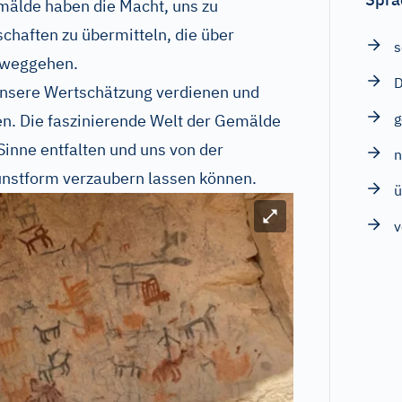
mälde haben die Macht, uns zu
chaften zu übermitteln, die über
s
nweggehen.
D
e unsere Wertschätzung verdienen und
n. Die faszinierende Welt der Gemälde
 Sinne entfalten und uns von der
unstform verzaubern lassen können.
ü
Bild vergrößern
v