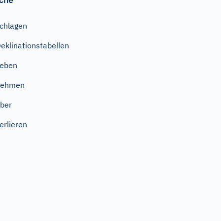
chlagen
eklinationstabellen
geben
nehmen
ber
erlieren