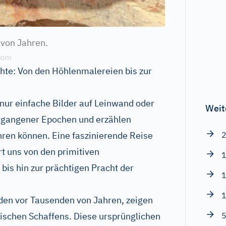
 von Jahren.
com
chte: Von den Höhlenmalereien bis zur
 nur einfache Bilder auf Leinwand oder
Weit
ergangener Epochen und erzählen
hren können. Eine faszinierende Reise
2
rt uns von den primitiven
1
bis hin zur prächtigen Pracht der
1
1
den vor Tausenden von Jahren, zeigen
rischen Schaffens. Diese ursprünglichen
5