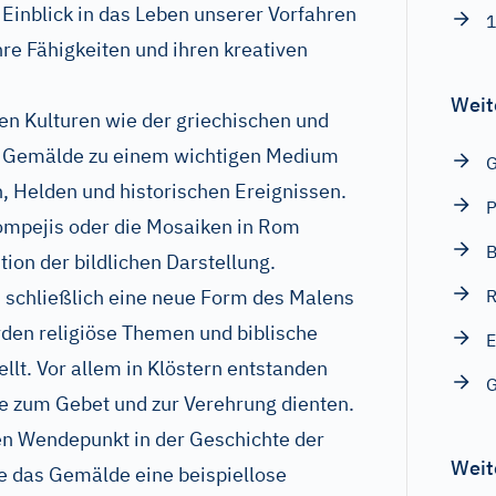
Einblick in das Leben unserer Vorfahren
1
re Fähigkeiten und ihren kreativen
Weit
n Kulturen wie der griechischen und
n Gemälde zu einem wichtigen Medium
n, Helden und historischen Ereignissen.
P
mpejis oder die Mosaiken in Rom
B
tion der bildlichen Darstellung.
ch schließlich eine neue Form des Malens
R
rden religiöse Themen und biblische
E
llt. Vor allem in Klöstern entstanden
G
ie zum Gebet und zur Verehrung dienten.
en Wendepunkt in der Geschichte der
Weit
te das Gemälde eine beispiellose