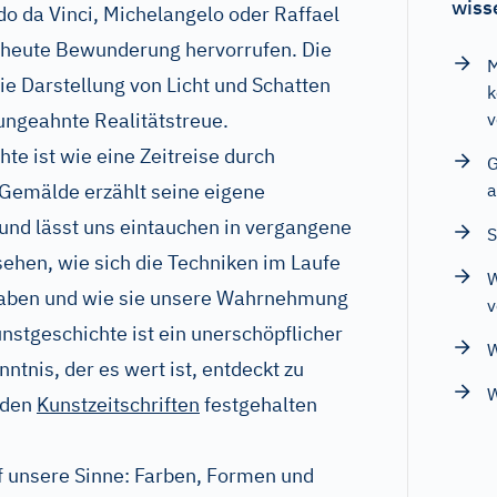
wiss
do da Vinci, Michelangelo oder Raffael
s heute Bewunderung hervorrufen. Die
M
ie Darstellung von Licht und Schatten
k
ungeahnte Realitätstreue.
v
hte ist wie eine Zeitreise durch
G
Gemälde erzählt seine eigene
a
und lässt uns eintauchen in vergangene
S
 sehen, wie sich die Techniken im Laufe
W
haben und wie sie unsere Wahrnehmung
v
nstgeschichte ist ein unerschöpflicher
W
ntnis, der es wert ist, entdeckt zu
W
nden
Kunstzeitschriften
festgehalten
f unsere Sinne: Farben, Formen und