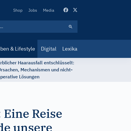
Secondary
Shop
Jobs
Media
Navigation
ben & Lifestyle
Digital
Lexika
rblicher Haarausfall entschlüsselt:
rsachen, Mechanismen und nicht-
perative Lösungen
 Eine Reise
de unsere