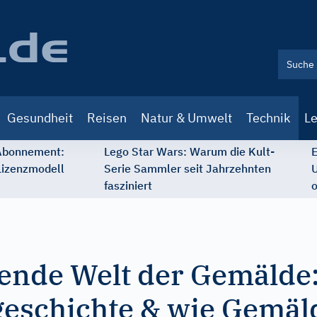
Gesundheit
Reisen
Natur & Umwelt
Technik
Le
 Abonnement:
Lego Star Wars: Warum die Kult-
E
Lizenzmodell
Serie Sammler seit Jahrzehnten
U
fasziniert
o
rende Welt der Gemälde:
geschichte & wie Gemäl