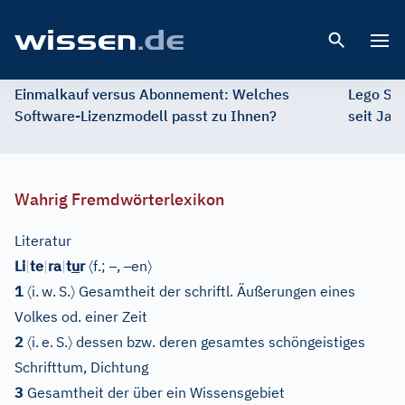
Open 
Einmalkauf versus Abonnement: Welches
Lego St
Software-Lizenzmodell passt zu Ihnen?
seit Jah
Wahrig Fremdwörterlexikon
Literatur
〈
–
–
〉
Li
|
te
|
ra
|
t
u
r
f.;
,
en
〈
〉
1
i.
w.
S.
Gesamtheit der schriftl. Äußerungen eines
Volkes od. einer Zeit
〈
〉
2
i.
e.
S.
dessen bzw. deren gesamtes schöngeistiges
Schrifttum, Dichtung
3
Gesamtheit der über ein Wissensgebiet