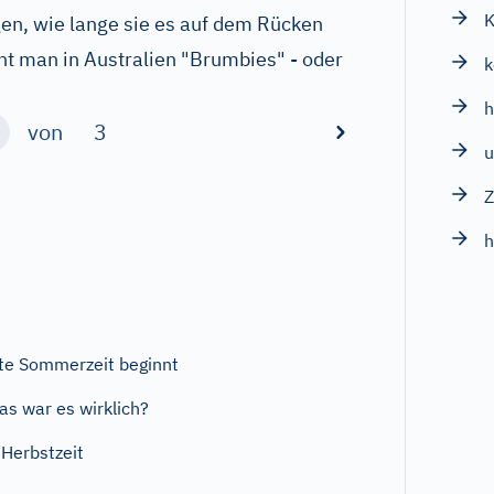
K
en, wie lange sie es auf dem Rücken
nt man in Australien "Brumbies" - oder
h
von
3
u
Z
bte Sommerzeit beginnt
s war es wirklich?
Herbstzeit