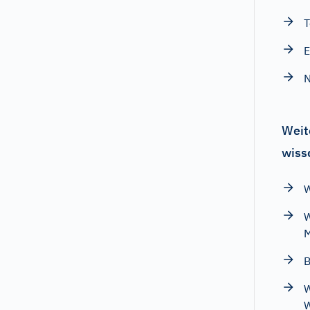
T
E
N
Weit
wiss
W
W
M
B
W
W