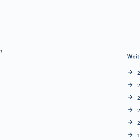
n
Weit
2
2
2
2
2
1