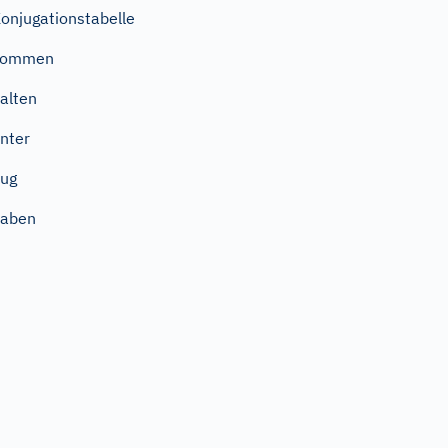
onjugationstabelle
kommen
alten
nter
ug
haben