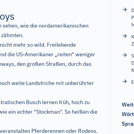
D
boys
P
h
 sehen, wie die nordamerikanischen
s zähmten.
K
Z
nicht mehr so wild. Freilebende
nd die US-Amerikaner „reiten“ weniger
S
D
ghways, den großen Straßen, durch das
K
E
 noch weite Landstriche mit unberührter
tralischen Busch lernen früh, hoch zu
Weit
ie ein echter "Stockman". So heißen die
Wört
Spra
e veranstalten Pferderennen oder Rodeos.