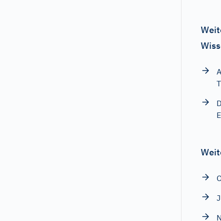
Weit
Wiss
A
T
D
E
Weit
O
N