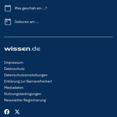
Was geschah am ...?
Geboren am ...
Footer
Impressum
Menu
Datenschutz
Legal
Datenschutzeinstellungen
Erklärung zur Barrierefreiheit
Mediadaten
Nutzungsbedingungen
Newsletter Registrierung