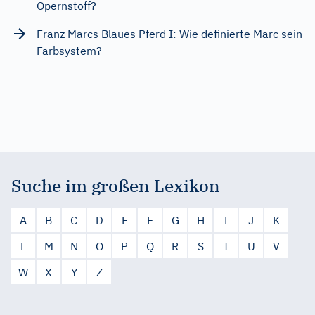
Opernstoff?
Franz Marcs Blaues Pferd I: Wie definierte Marc sein
Farbsystem?
Suche im großen Lexikon
A
B
C
D
E
F
G
H
I
J
K
L
M
N
O
P
Q
R
S
T
U
V
W
X
Y
Z