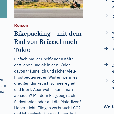
E
p
D
i
Reisen
Bikepacking – mit dem
A
D
Rad von Brüssel nach
er
Tokio
R
O
Einfach mal der beißenden Kälte
entfliehen und ab in den Süden –
D
davon träume ich und sicher viele
R
Frostbeulen jeden Winter, wenn es
en
K
draußen dunkel ist, schneeregnet
s um
b
und friert. Aber wohin kann man
 man
abhauen? Mit dem Flugzeug nach
Südostasien oder auf die Malediven?
Weit
Lieber nicht, Fliegen verbraucht CO2
und ist schlecht für das Klima. Mit