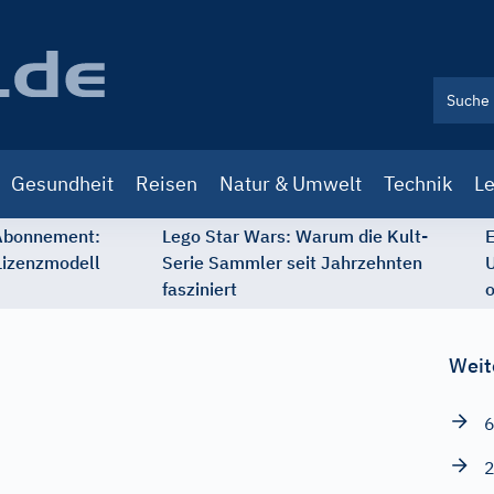
Gesundheit
Reisen
Natur & Umwelt
Technik
Le
 Abonnement:
Lego Star Wars: Warum die Kult-
E
Lizenzmodell
Serie Sammler seit Jahrzehnten
U
fasziniert
o
Weit
6
2