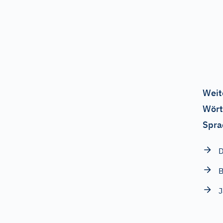
Weit
Wört
Spra
D
B
J