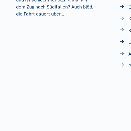
dem Zug nach Süditalien? Auch blöd,
E
die Fahrt dauert über...
K
S
G
A
G