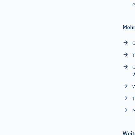
G
Mehr
C
T
C
W
T
M
Weit