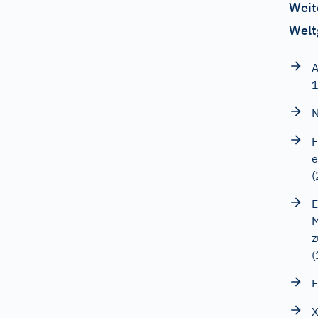
Weit
Welt
A
N
F
e
(
E
M
z
(
F
X