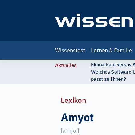
Main
Wissenstest
Lernen & Familie
navigation
Einmalkauf versus
Aktuelles
Welches Software-
passt zu Ihnen?
Lexikon
Amyot
ˈ
[
a
mjo:
]