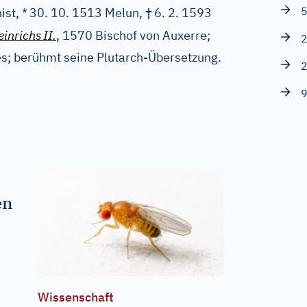
†
5
st, *
30. 10. 1513 Melun,
6. 2. 1593
einrichs
II.
, 1570 Bischof von Auxerre;
2
es; berühmt seine Plutarch-Übersetzung.
2
9
en
Wissenschaft