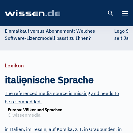
Open 
Einmalkauf versus Abonnement: Welches
Lego St
Software-Lizenzmodell passt zu Ihnen?
seit Jah
Lexikon
ẹ
itali
nische Sprache
The referenced media source is missing and needs to
be re-embedded.
Europa: Völker und Sprachen
©
wissenmedia
in Italien, im Tessin, auf Korsika, z.
T. in Graubünden, in