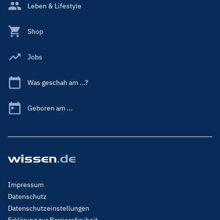
Leben & Lifestyle
Shop
Jobs
Was geschah am ...?
Geboren am ...
Footer
Impressum
Menu
Datenschutz
Legal
Datenschutzeinstellungen
Erklärung zur Barrierefreiheit