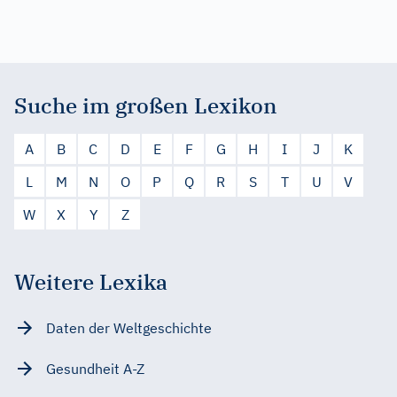
Suche im großen Lexikon
A
B
C
D
E
F
G
H
I
J
K
L
M
N
O
P
Q
R
S
T
U
V
W
X
Y
Z
Weitere Lexika
Daten der Weltgeschichte
Gesundheit A-Z