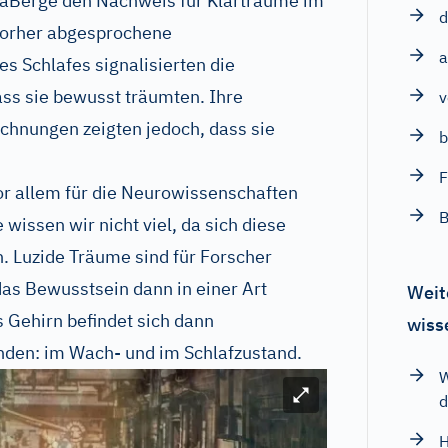
LaBerge den Nachweis für Klarträume im
d
 vorher abgesprochene
a
Schlafes signalisierten die
ss sie bewusst träumten. Ihre
v
hnungen zeigten jedoch, dass sie
b
F
or allem für die Neurowissenschaften
B
wissen wir nicht viel, da sich diese
n. Luzide Träume sind für Forscher
as Bewusstsein dann in einer Art
Weit
 Gehirn befindet sich dann
wiss
den: im Wach- und im Schlafzustand.
W
Bild vergrößern
d
H