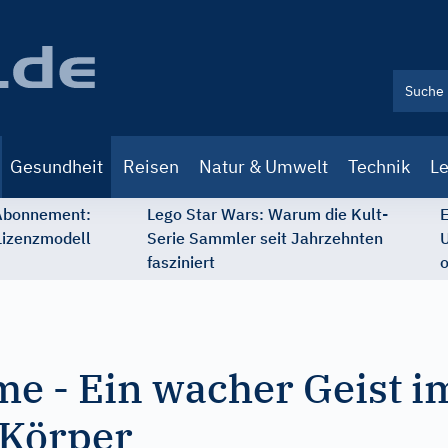
Gesundheit
Reisen
Natur & Umwelt
Technik
Le
 Abonnement:
Lego Star Wars: Warum die Kult-
E
Lizenzmodell
Serie Sammler seit Jahrzehnten
U
fasziniert
o
e - Ein wacher Geist i
 Körper