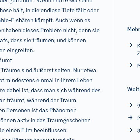
ieder geträumt? Wenn man etwa seine
se hält, in die endlose Tiefe fällt oder
mbie-Eisbären kämpft. Auch wenn es
Mehr
en haben dieses Problem nicht, denn sie
afs, dass sie träumen, und können
K
n eingreifen.
Z
räumt
M
 Träume sind äußerst selten. Nur etwa
ebt mindestens einmal in ihrem Leben
Weit
e dabei ist, dass man sich während des
an träumt, während der Traum
9
gen Personen ist das Phänomen
2
 können aktiv in das Traumgeschehen
ie einen Film beeinflussen.
8