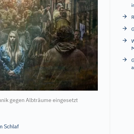
i
R
G
W
G
a
hnik gegen Albträume eingesetzt
m Schlaf