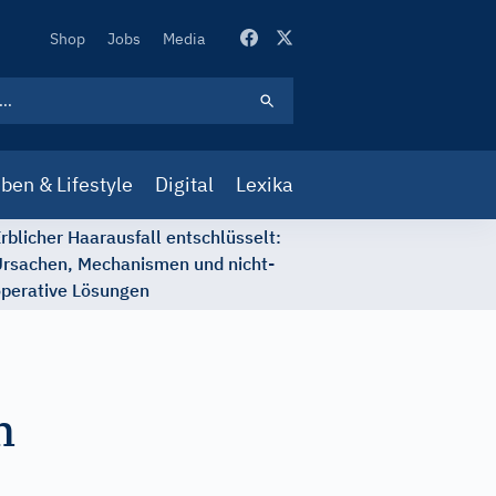
Secondary
Shop
Jobs
Media
Navigation
ben & Lifestyle
Digital
Lexika
rblicher Haarausfall entschlüsselt:
rsachen, Mechanismen und nicht-
perative Lösungen
m