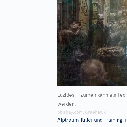
Luzides Träumen kann als Tec
werden.
pixabay.com, Graehawk
Alptraum-Killer und Training i