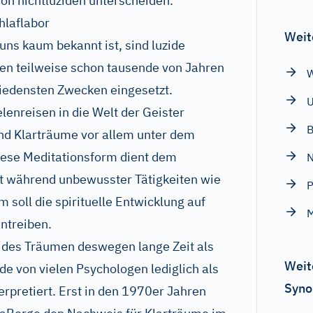
von nichtluziden unterscheiden.
hlaflabor
Weit
ns kaum bekannt ist, sind luzide
en teilweise schon tausende von Jahren
W
iedensten Zwecken eingesetzt.
enreisen in die Welt der Geister
B
nd Klarträume vor allem unter dem
iese Meditationsform dient dem
N
it während unbewusster Tätigkeiten wie
P
soll die spirituelle Entwicklung auf
M
ntreiben.
uzides Träumen deswegen lange Zeit als
Weit
de von vielen Psychologen lediglich als
Syno
rpretiert. Erst in den 1970er Jahren