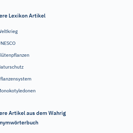
ere Lexikon Artikel
eltkrieg
UNESCO
lütenpflanzen
aturschutz
flanzensystem
onokotyledonen
ere Artikel aus dem Wahrig
nymwörterbuch