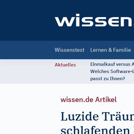
Main
Wissenstest
Lernen & Familie
navigation
Einmalkauf versus
Aktuelles
Welches Software-
passt zu Ihnen?
wissen.de Artikel
Luzide Träum
schlafenden