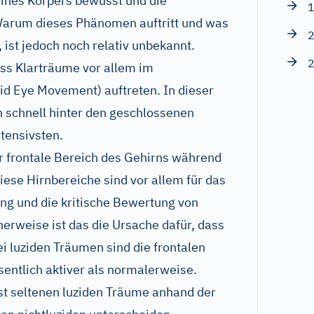
eines Körpers bewusst und die
1
 Warum dieses Phänomen auftritt und was
2
 ist jedoch noch relativ unbekannt.
2
ass Klarträume vor allem im
d Eye Movement) auftreten. In dieser
 schnell hinter den geschlossenen
tensivsten.
r frontale Bereich des Gehirns während
iese Hirnbereiche sind vor allem für das
g und die kritische Bewertung von
herweise ist das die Ursache dafür, dass
ei luziden Träumen sind die frontalen
entlich aktiver als normalerweise.
st seltenen luziden Träume anhand der