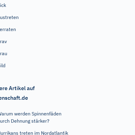
ick
ustreten
erraten
rav
rau
ild
ere Artikel auf
enschaft.de
arum werden Spinnenfäden
urch Dehnung stärker?
urrikans treten im Nordatlantik