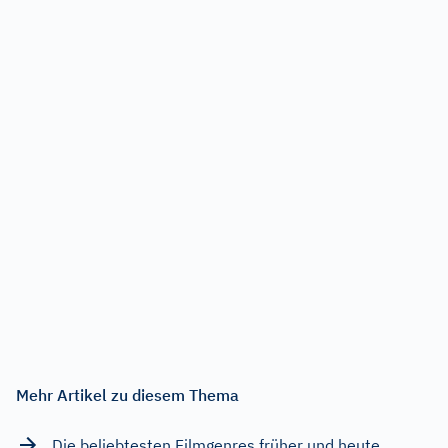
Mehr Artikel zu diesem Thema
Die beliebtesten Filmgenres früher und heute