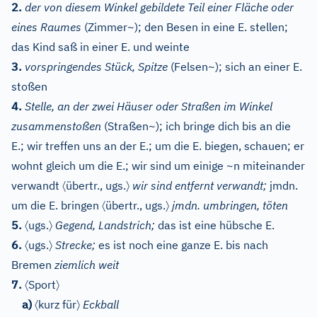
2.
der von diesem Winkel gebildete Teil einer Fläche oder
eines Raumes
(Zimmer~); den Besen in eine E. stellen;
das Kind saß in einer E. und weinte
3.
vorspringendes Stück, Spitze
(Felsen~); sich an einer E.
stoßen
4.
Stelle, an der zwei Häuser oder Straßen im Winkel
zusammenstoßen
(Straßen~); ich bringe dich bis an die
E.; wir treffen uns an der E.; um die E. biegen, schauen; er
wohnt gleich um die E.; wir sind um einige ~n miteinander
〈
〉
verwandt
übertr., ugs.
wir sind entfernt verwandt;
jmdn.
〈
〉
um die E. bringen
übertr., ugs.
jmdn. umbringen, töten
〈
〉
5.
ugs.
Gegend, Landstrich;
das ist eine hübsche E.
〈
〉
6.
ugs.
Strecke;
es ist noch eine ganze E. bis nach
Bremen
ziemlich weit
〈
〉
7.
Sport
〈
〉
a)
kurz für
Eckball