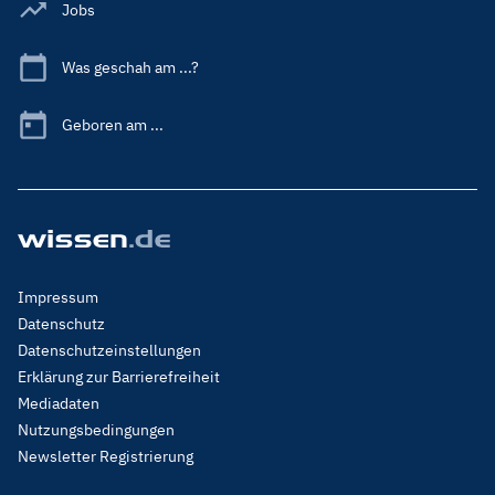
Jobs
Was geschah am ...?
Geboren am ...
Footer
Impressum
Menu
Datenschutz
Legal
Datenschutzeinstellungen
Erklärung zur Barrierefreiheit
Mediadaten
Nutzungsbedingungen
Newsletter Registrierung