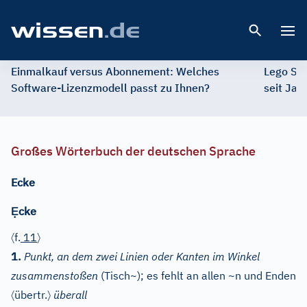
Open 
Einmalkauf versus Abonnement: Welches
Lego St
Software-Lizenzmodell passt zu Ihnen?
seit Jah
Großes Wörterbuch der deutschen Sprache
Ecke
Ẹ
cke
〈
〉
f.
11
1.
Punkt, an dem zwei Linien oder Kanten im Winkel
zusammenstoßen
(Tisch~); es fehlt an allen ~n und Enden
〈
〉
übertr.
überall