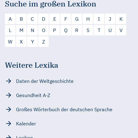
Suche im großen Lexikon
A
B
C
D
E
F
G
H
I
J
K
L
M
N
O
P
Q
R
S
T
U
V
W
X
Y
Z
Weitere Lexika
Daten der Weltgeschichte
Gesundheit A-Z
Großes Wörterbuch der deutschen Sprache
Kalender
Lexikon