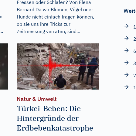
Fressen oder Schlafen? Von Elena
Bernard Da wir Blumen, Vögel oder
Weit
en
Hunde nicht einfach fragen können,
ob sie uns ihre Tricks zur
1
..
Zeitmessung verraten, sind...
2
6
3
7
1
Natur & Umwelt
Türkei-Beben: Die
Hintergründe der
Erdbebenkatastrophe