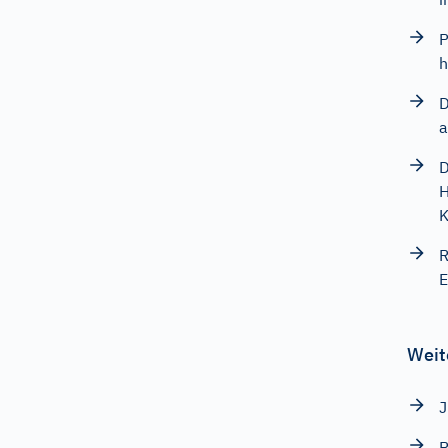
P
h
D
a
D
H
K
R
E
Weit
R