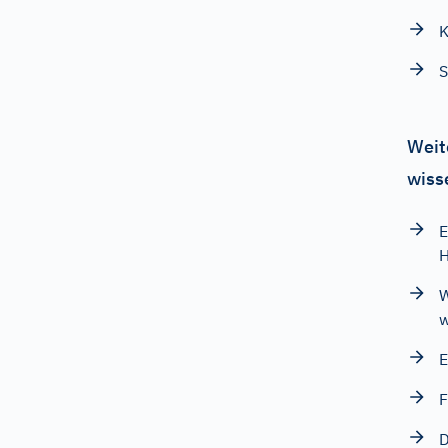
K
S
Weit
wiss
E
W
w
E
F
D