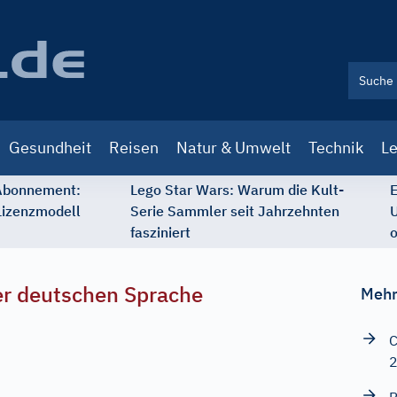
Gesundheit
Reisen
Natur & Umwelt
Technik
Le
 Abonnement:
Lego Star Wars: Warum die Kult-
E
Lizenzmodell
Serie Sammler seit Jahrzehnten
U
fasziniert
o
r deutschen Sprache
Mehr
C