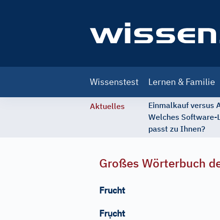
Main
Wissenstest
Lernen & Familie
navigation
Einmalkauf versus
Aktuelles
Welches Software-
passt zu Ihnen?
Großes Wörterbuch de
Frucht
ụ
Fr
cht