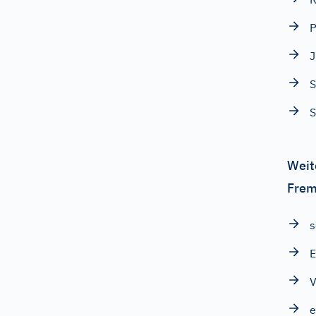
J
S
S
Weit
Frem
s
E
V
e