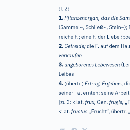
〈
〉
f.
2
1.
Pflanzenorgan, das die Same
(Sammel~, Schließ~, Stein~);
〈
reiche F.; eine F. der Liebe
poe
2.
Getreide;
die F. auf dem Ha
verkaufen
3.
ungeborenes Lebewesen
(Lei
Leibes
〈
〉
4.
übertr.
Ertrag, Ergebnis;
di
seiner Tat ernten; seine Arbei
[zu 3:
<
lat.
frux,
Gen.
frugis,
„F
<
lat.
fructus
„Frucht“, übertr. 