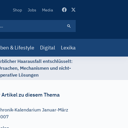
Secondary
Shop
Jobs
Media
Navigation
ben & Lifestyle
Digital
Lexika
rblicher Haarausfall entschlüsselt:
rsachen, Mechanismen und nicht-
perative Lösungen
 Artikel zu diesem Thema
hronik-Kalendarium Januar-März
2007