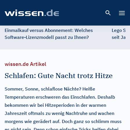
Open 
Einmalkauf versus Abonnement: Welches
Lego St
Software-Lizenzmodell passt zu Ihnen?
seit Jah
wissen.de Artikel
Schlafen: Gute Nacht trotz Hitze
Sommer, Sonne, schlaflose Nächte? Heiße
Temperaturen erschweren das Einschlafen. Deshalb
bekommen wir bei Hitzeperioden in der warmen
Jahreszeit oftmals zu wenig Nachtruhe und wachen
morgens wie gerädert auf. Doch ganz so schlimm muss
es nicht sein. Denn schon einfache Tricks helfen dabei,