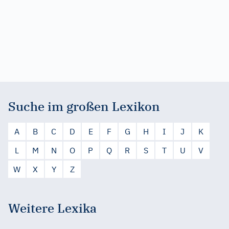
Suche im großen Lexikon
A
B
C
D
E
F
G
H
I
J
K
L
M
N
O
P
Q
R
S
T
U
V
W
X
Y
Z
Weitere Lexika