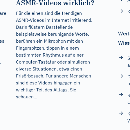
A
ASMR-Videos wirklich?
K
are
Für die einen sind die trendigen
u
ASMR-Videos im Internet irritierend.
Darin flüstern Darstellende
Weit
beispielsweise beruhigende Worte,
 es
berühren ein Mikrophon mit den
Wiss
Fingerspitzen, tippen in einem
bestimmten Rhythmus auf einer
S
.
Computer-Tastatur oder simulieren
a
diverse Situationen, etwa einen
Frisörbesuch. Für andere Menschen
D
sind diese Videos hingegen ein
u
wichtiger Teil des Alltags. Sie
R
schauen...
O
K
W