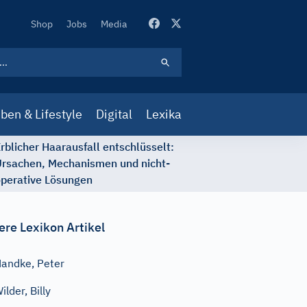
Secondary
Shop
Jobs
Media
Navigation
ben & Lifestyle
Digital
Lexika
rblicher Haarausfall entschlüsselt:
rsachen, Mechanismen und nicht-
perative Lösungen
ere Lexikon Artikel
andke, Peter
ilder, Billy