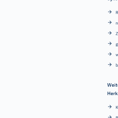
g
w
b
Weit
Herk