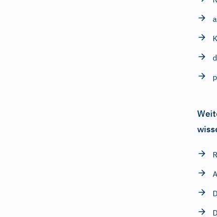
a
d
Weit
wiss
R
A
D
D