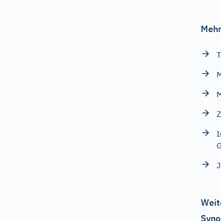
Mehr
T
M
M
Z
I
G
J
Weit
Syno