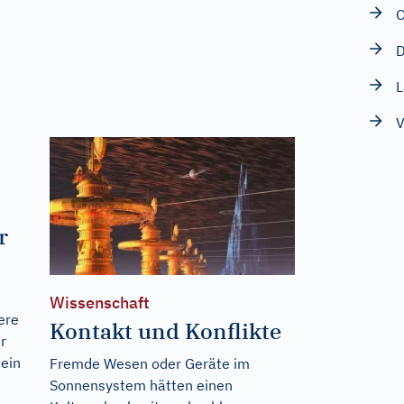
O
D
L
V
r
Wissenschaft
ere
Kontakt und Konflikte
r
ein
Fremde Wesen oder Geräte im
Sonnensystem hätten einen