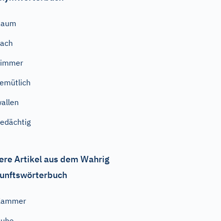
Raum
nach
Zimmer
emütlich
allen
edächtig
ere Artikel aus dem Wahrig
unftswörterbuch
Kammer
Ruhe