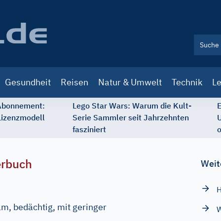
Gesundheit
Reisen
Natur & Umwelt
Technik
Le
 Abonnement:
Lego Star Wars: Warum die Kult-
E
Lizenzmodell
Serie Sammler seit Jahrzehnten
U
fasziniert
o
erbuch
Weit
H
m, bedächtig, mit geringer
W