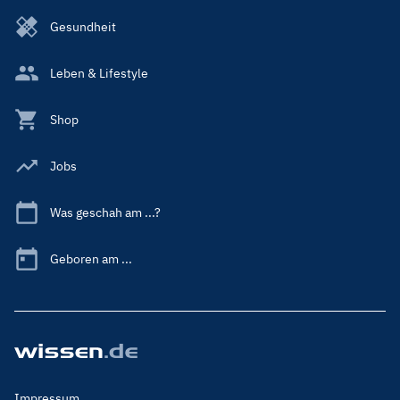
Gesundheit
Leben & Lifestyle
Shop
Jobs
Was geschah am ...?
Geboren am ...
Footer
Impressum