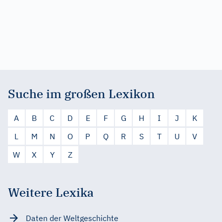
Suche im großen Lexikon
A
B
C
D
E
F
G
H
I
J
K
L
M
N
O
P
Q
R
S
T
U
V
W
X
Y
Z
Weitere Lexika
Daten der Weltgeschichte