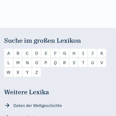
Suche im großen Lexikon
A
B
C
D
E
F
G
H
I
J
K
L
M
N
O
P
Q
R
S
T
U
V
W
X
Y
Z
Weitere Lexika
Daten der Weltgeschichte