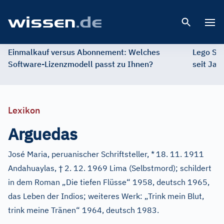
Open 
Einmalkauf versus Abonnement: Welches
Lego St
Software-Lizenzmodell passt zu Ihnen?
seit Jah
Lexikon
Arguedas
José Maria, peruanischer Schriftsteller, *
18. 11. 1911
†
Andahuaylas,
2. 12. 1969 Lima (Selbstmord); schildert
in dem Roman „Die tiefen Flüsse“ 1958, deutsch 1965,
das Leben der Indios; weiteres Werk: „Trink mein Blut,
trink meine Tränen“ 1964, deutsch 1983.