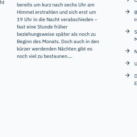
O
cht
bereits um kurz nach sechs Uhr am
Himmel erstrahlen und sich erst um
B
19 Uhr in die Nacht verabschieden –
H
fast eine Stunde früher
S
beziehungsweise später als noch zu
M
Beginn des Monats. Doch auch in den
kürzer werdenden Nächten gibt es
N
noch viel zu bestaunen....
U
D
E