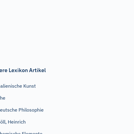
ere Lexikon Artikel
talienische Kunst
Ehe
eutsche Philosophie
öll, Heinrich
hemische Elemente