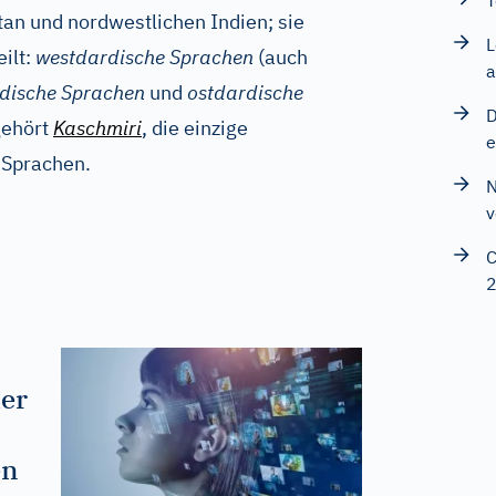
T
tan und nordwestlichen Indien; sie
L
ilt:
westdardische Sprachen
(auch
a
rdische Sprachen
und
ostdardische
D
gehört
Kaschmiri
, die einzige
e
 Sprachen.
N
v
C
der
en