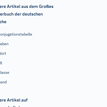
ere Artikel aus dem Großes
erbuch der deutschen
che
onjugationstabelle
haben
Wort
lt
lasse
Band
ere Artikel auf