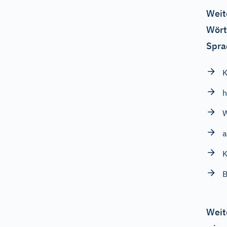
Weit
Wört
Spra
K
a
K
Weit