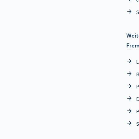
S
Weit
Frem
L
B
P
D
S