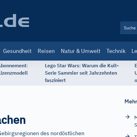
Gesundheit
Reisen
Natur & Umwelt
Technik
Le
 Abonnement:
Lego Star Wars: Warum die Kult-
E
Lizenzmodell
Serie Sammler seit Jahrzehnten
U
fasziniert
o
Mehr
achen
M
S
Gebirgsregionen des nordöstlichen