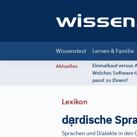
Main
Wissenstest
Lernen & Familie
navigation
Einmalkauf versus
Aktuelles
Welches Software-
passt zu Ihnen?
Lexikon
ạ
d
rdische Spr
Sprachen und Dialekte in den 