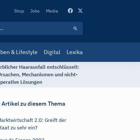
Secondary
Shop
Jobs
Media
Navigation
ben & Lifestyle
Digital
Lexika
rblicher Haarausfall entschlüsselt:
rsachen, Mechanismen und nicht-
perative Lösungen
 Artikel zu diesem Thema
arktwirtschaft 2.0: Greift der
taat zu sehr ein?