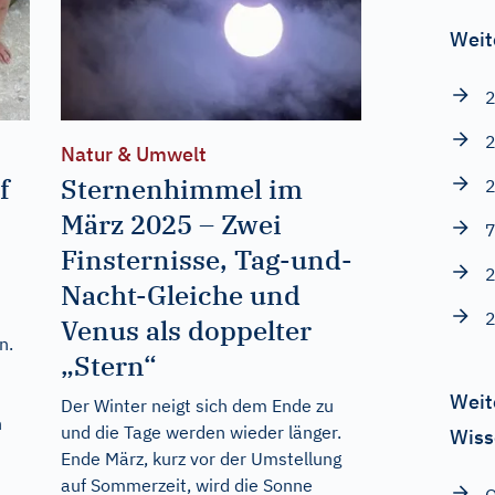
Weit
2
2
Natur & Umwelt
f
Sternenhimmel im
2
März 2025 – Zwei
7
Finsternisse, Tag-und-
2
Nacht-Gleiche und
2
Venus als doppelter
n.
„Stern“
Weit
Der Winter neigt sich dem Ende zu
n
und die Tage werden wieder länger.
Wiss
Ende März, kurz vor der Umstellung
auf Sommerzeit, wird die Sonne