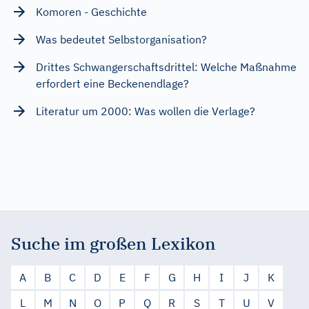
Komoren - Geschichte
Was bedeutet Selbstorganisation?
Drittes Schwangerschaftsdrittel: Welche Maßnahme
erfordert eine Beckenendlage?
Literatur um 2000: Was wollen die Verlage?
Suche im großen Lexikon
A
B
C
D
E
F
G
H
I
J
K
L
M
N
O
P
Q
R
S
T
U
V