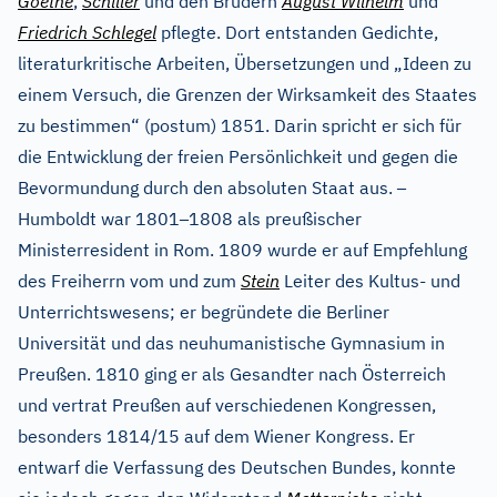
Goethe
,
Schiller
und den Brüdern
August Wilhelm
und
Friedrich Schlegel
pflegte. Dort entstanden Gedichte,
literaturkritische Arbeiten, Übersetzungen und „Ideen zu
einem Versuch, die Grenzen der Wirksamkeit des Staates
zu bestimmen“ (postum) 1851. Darin spricht er sich für
die Entwicklung der freien Persönlichkeit und gegen die
–
Bevormundung durch den absoluten Staat aus.
–
Humboldt war 1801
1808 als preußischer
Ministerresident in Rom. 1809 wurde er auf Empfehlung
des Freiherrn vom und zum
Stein
Leiter des Kultus- und
Unterrichtswesens; er begründete die Berliner
Universität und das neuhumanistische Gymnasium in
Preußen. 1810 ging er als Gesandter nach Österreich
und vertrat Preußen auf verschiedenen Kongressen,
besonders 1814/15 auf dem Wiener Kongress. Er
entwarf die Verfassung des Deutschen Bundes, konnte