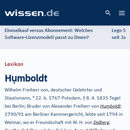
Open 
Einmalkauf versus Abonnement: Welches
Lego St
Software-Lizenzmodell passt zu Ihnen?
seit Jah
Lexikon
ụ
H
mboldt
Wilhelm Freiherr von, deutscher Gelehrter und
†
Staatsmann, *
22. 6. 1767 Potsdam,
8. 4. 1835 Tegel
bei Berlin; Bruder von Alexander Freiherr von
Humboldt
;
1790/91 am Berliner Kammergericht, lebte seit 1794 in
Weimar, wo er Freundschaft mit W. H. von
Dalberg
,