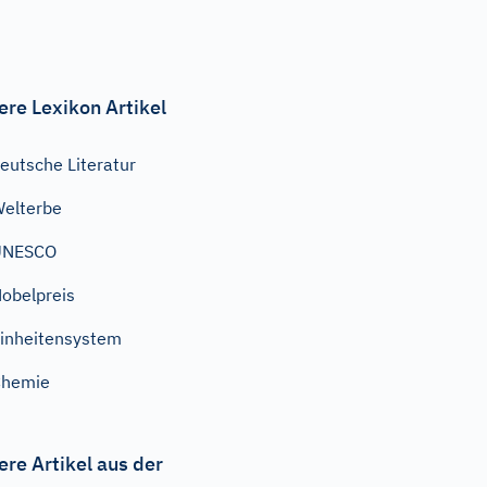
ere Lexikon Artikel
eutsche Literatur
elterbe
UNESCO
obelpreis
inheitensystem
Chemie
ere Artikel aus der