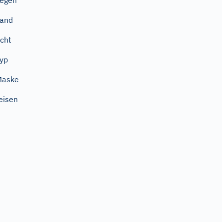
iegen
Land
cht
yp
Maske
eisen