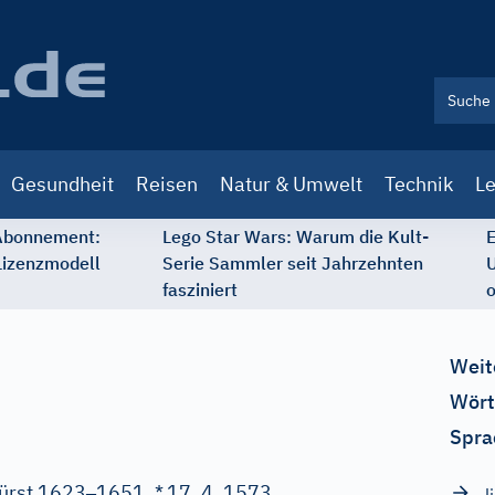
Gesundheit
Reisen
Natur & Umwelt
Technik
Le
 Abonnement:
Lego Star Wars: Warum die Kult-
E
Lizenzmodell
Serie Sammler seit Jahrzehnten
U
fasziniert
o
Weit
Wört
Spra
–
ürst 1623
1651, *
17. 4. 1573