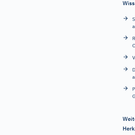
Wiss
S
a
R
O
V
D
a
P
G
Weit
Herk