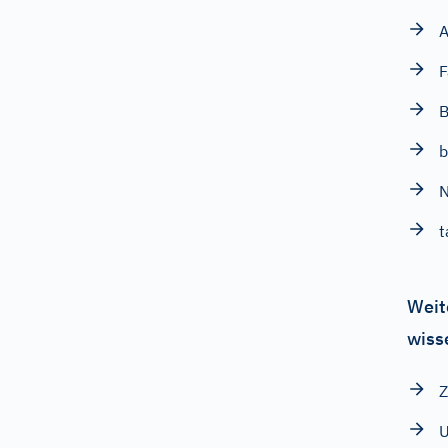
A
F
B
b
N
t
Weit
wiss
Z
U