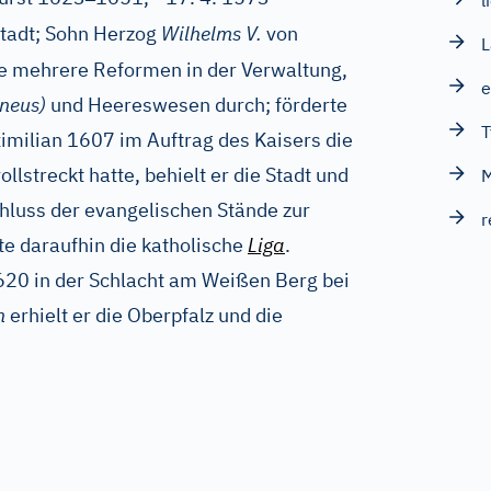
l
stadt; Sohn Herzog
Wilhelms V.
von
te mehrere Reformen in der Verwaltung,
e
neus)
und Heereswesen durch; förderte
T
ximilian 1607 im Auftrag des Kaisers die
ollstreckt hatte, behielt er die Stadt und
luss der evangelischen Stände zur
r
te daraufhin die katholische
Liga
.
620 in der Schlacht am Weißen Berg bei
n
erhielt er die Oberpfalz und die