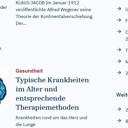
KLAUS JACOB Im Januar 1912
 der
U
veröffentlichte Alfred Wegener seine
Theorie der Kontinentalverschiebung.
F
Der...
C
n
T
N
Gesundheit
Typische Krankheiten
im Alter und
Weit
entsprechende
Therapiemethoden
2
Krankheiten rund um das Herz und
8
die Lunge