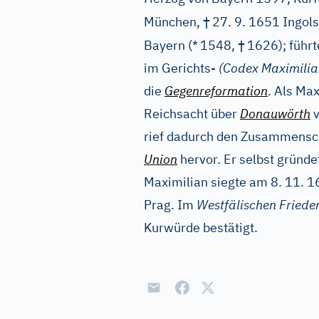
†
München,
27. 9. 1651 Ingol
†
Bayern (*
1548,
1626); führ
im Gerichts-
(Codex Maximilia
die
Gegenreformation
. Als Ma
Reichsacht über
Donauwörth
v
rief dadurch den Zusammensch
Union
hervor. Er selbst gründe
Maximilian siegte am 8. 11. 1
Prag. Im
Westfälischen Friede
Kurwürde bestätigt.