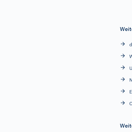
Weit
d
W
N
E
Weit