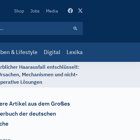
Secondary
Shop
Jobs
Media
Navigation
ben & Lifestyle
Digital
Lexika
rblicher Haarausfall entschlüsselt:
rsachen, Mechanismen und nicht-
perative Lösungen
ere Artikel aus dem Großes
erbuch der deutschen
che