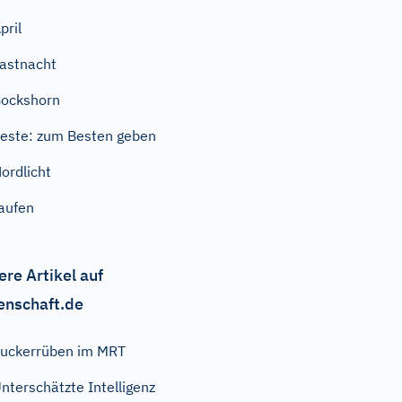
pril
astnacht
ockshorn
este: zum Besten geben
ordlicht
aufen
ere Artikel auf
enschaft.de
uckerrüben im MRT
nterschätzte Intelligenz