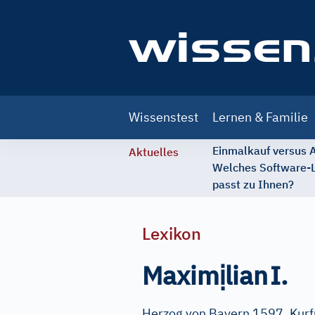
Main
Wissenstest
Lernen & Familie
navigation
Einmalkauf versus
Aktuelles
Welches Software-
passt zu Ihnen?
Lexikon
ị
Maxim
lian
I.
Herzog von Bayern 1597, Kurf