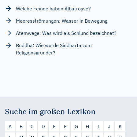
Welche Feinde haben Albatrosse?
Meeresströmungen: Wasser in Bewegung
Atemwege: Was wird als Schlund bezeichnet?
Buddha: Wie wurde Siddharta zum
Religionsgründer?
Suche im großen Lexikon
A
B
C
D
E
F
G
H
I
J
K