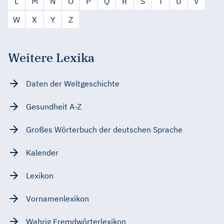
L
M
N
O
P
Q
R
S
T
U
V
W
X
Y
Z
Weitere Lexika
Daten der Weltgeschichte
Gesundheit A-Z
Großes Wörterbuch der deutschen Sprache
Kalender
Lexikon
Vornamenlexikon
Wahrig Fremdwörterlexikon