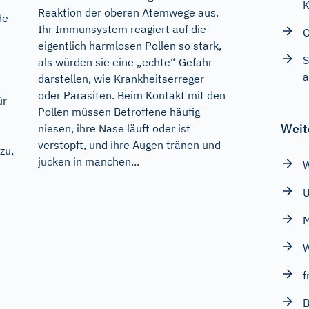
K
Reaktion der oberen Atemwege aus.
de
Ihr Immunsystem reagiert auf die
O
eigentlich harmlosen Pollen so stark,
S
als würden sie eine „echte“ Gefahr
a
darstellen, wie Krankheitserreger
oder Parasiten. Beim Kontakt mit den
ür
Pollen müssen Betroffene häufig
Weit
niesen, ihre Nase läuft oder ist
verstopft, und ihre Augen tränen und
zu,
jucken in manchen...
W
M
f
B