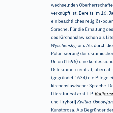
wechselnden Oberherrschafte
verknüpft ist. Bereits im 16. 
ein beachtliches religiös-pol
Sprache. Für die Erhaltung de
des Kirchenslawischen als Lit
Wyschenskyj
ein. Als durch di
Polonisierung der ukrainische
Union (1596) eine konfessione
Ostukrainern eintrat, überna
(gegründet 1634) die Pflege ei
kirchenslawischer Sprache. De
Literatur bot erst I. P.
Kotljare
und Hryhorij
Kwitka-Osnowjan
Kunstprosa. Als Begründer der