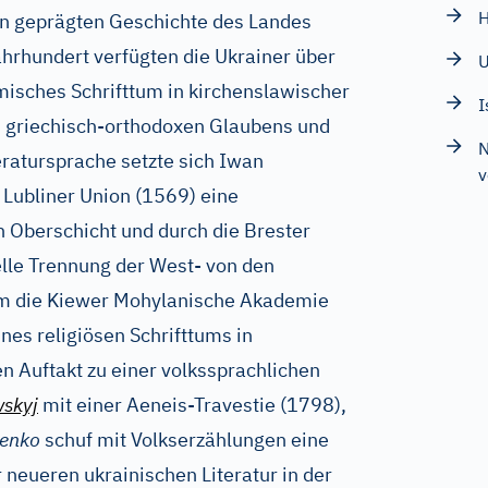
H
n geprägten Geschichte des Landes
Jahrhundert verfügten die Ukrainer über
U
emisches Schrifttum in kirchenslawischer
I
s griechisch-orthodoxen Glaubens und
N
eratursprache setzte sich Iwan
v
e Lubliner Union (1569) eine
n Oberschicht und durch die Brester
lle Trennung der West- von den
hm die Kiewer Mohylanische Akademie
nes religiösen Schrifttums in
n Auftakt zu einer volkssprachlichen
wskyj
mit einer Aeneis-Travestie (1798),
enko
schuf mit Volkserzählungen eine
 neueren ukrainischen Literatur in der