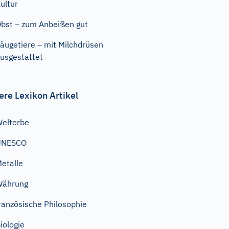
ultur
bst – zum Anbeißen gut
äugetiere – mit Milchdrüsen
usgestattet
ere Lexikon Artikel
elterbe
UNESCO
etalle
Währung
ranzösische Philosophie
iologie