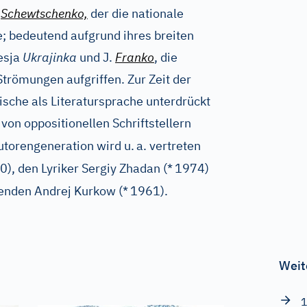
.
Schewtschenko,
der die nationale
e; bedeutend aufgrund ihres breiten
esja
Ukrajinka
und J.
Franko
, die
Strömungen aufgriffen. Zur Zeit der
sche als Literatursprache unterdrückt
von oppositionellen Schriftstellern
utorengeneration wird u.
a. vertreten
), den Lyriker Sergiy Zhadan (*
1974)
benden Andrej Kurkow (*
1961).
Weit
1