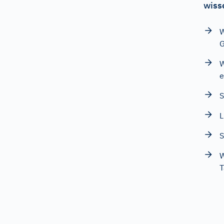
wiss
W
G
W
e
S
L
S
W
T