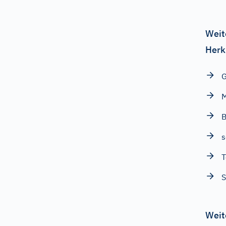
Weit
Herk
G
B
s
T
S
Weit