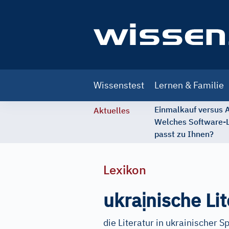
Main
Wissenstest
Lernen & Familie
navigation
Einmalkauf versus
Aktuelles
Welches Software-
passt zu Ihnen?
Lexikon
ị
ukra
nische Lit
die Literatur in ukrainischer S