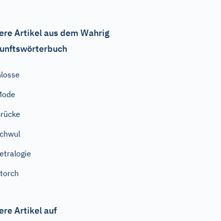
ere Artikel aus dem Wahrig
unftswörterbuch
losse
Mode
rücke
chwul
etralogie
torch
ere Artikel auf