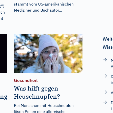
stammt vom US-amerikanischen
t“)
Mediziner und Buchautor...
rch
ht
Weit
Wiss
M
A
D
Gesundheit
i
Was hilft gegen
V
ung
Heuschnupfen?
D
Bei Menschen mit Heuschnupfen
H
lösen Pollen eine allergische