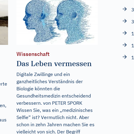
3
3
1
1
Wissenschaft
1
Das Leben vermessen
Digitale Zwillinge und ein
ganzheitliches Verständnis der
erte
Biologie könnten die
Gesundheitsmedizin entscheidend
verbessern. von PETER SPORK
en,
Wissen Sie, was ein „medizinisches
Selfie“ ist? Vermutlich nicht. Aber
aus
schon in zehn Jahren machen Sie es
vielleicht von sich. Der Begriff