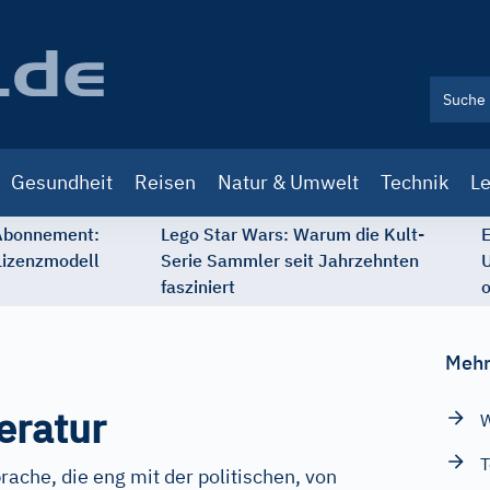
Gesundheit
Reisen
Natur & Umwelt
Technik
Le
 Abonnement:
Lego Star Wars: Warum die Kult-
E
Lizenzmodell
Serie Sammler seit Jahrzehnten
U
fasziniert
o
Mehr
eratur
W
T
prache, die eng mit der politischen, von