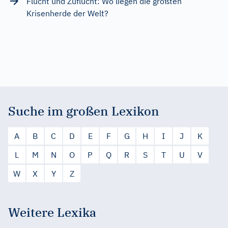
Flucht und Zuflucht: Wo liegen die größten
Krisenherde der Welt?
Suche im großen Lexikon
A
B
C
D
E
F
G
H
I
J
K
L
M
N
O
P
Q
R
S
T
U
V
W
X
Y
Z
Weitere Lexika