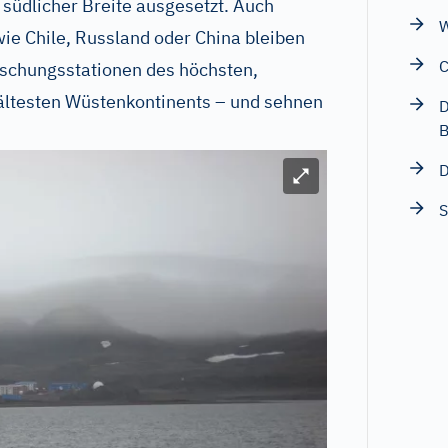
 südlicher Breite ausgesetzt. Auch
W
ie Chile, Russland oder China bleiben
C
rschungsstationen des höchsten,
kältesten Wüstenkontinents – und sehnen
D
B
D
Bild vergrößern
S