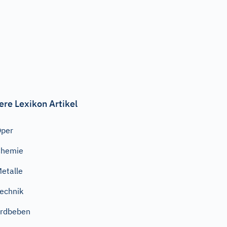
ere Lexikon Artikel
Oper
Chemie
etalle
echnik
rdbeben