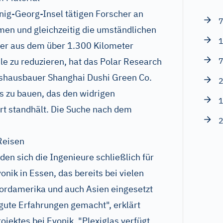
ig-Georg-Insel tätigen Forscher an
7
n und gleichzeitig die umständlichen
1
ter aus dem über 1.300 Kilometer
le zu reduzieren, hat das Polar Research
7
hshausbauer Shanghai Dushi Green Co.
2
us zu bauen, das den widrigen
1
rt standhält. Die Suche nach dem
2
Reisen
en sich die Ingenieure schließlich für
onik in Essen, das bereits bei vielen
rdamerika und auch Asien eingesetzt
gute Erfahrungen gemacht", erklärt
jektes bei Evonik. "Plexiglas verfügt