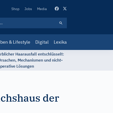
Secondary
Shop
Jobs
Media
Navigation
ben & Lifestyle
Digital
Lexika
rblicher Haarausfall entschlüsselt:
rsachen, Mechanismen und nicht-
perative Lösungen
ächshaus der