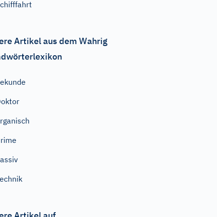
chifffahrt
ere Artikel aus dem Wahrig
dwörterlexikon
Sekunde
oktor
rganisch
rime
assiv
echnik
ere Artikel auf