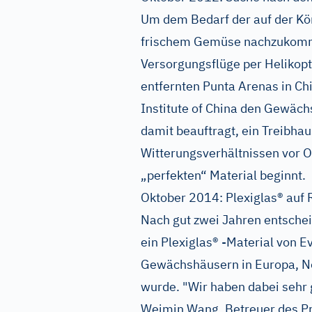
Um dem Bedarf der auf der Kön
frischem Gemüse nachzukomme
Versorgungsflüge per Helikop
entfernten Punta Arenas in Chi
Institute of China den Gewäc
damit beauftragt, ein Treibha
Witterungsverhältnissen vor O
„perfekten“ Material beginnt.
Oktober 2014: Plexiglas® auf 
Nach gut zwei Jahren entscheid
ein Plexiglas® -Material von Ev
Gewächshäusern in Europa, No
wurde. "Wir haben dabei sehr 
Weimin Wang, Betreuer des Pro