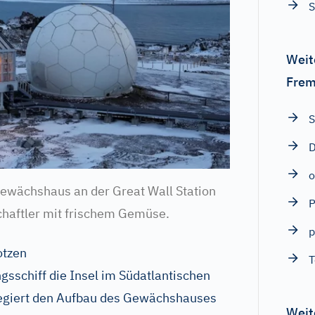
S
Weit
Frem
D
o
wächshaus an der Great Wall Station
P
chaftler mit frischem Gemüse.
p
otzen
T
gsschiff die Insel im Südatlantischen
legiert den Aufbau des Gewächshauses
Weit