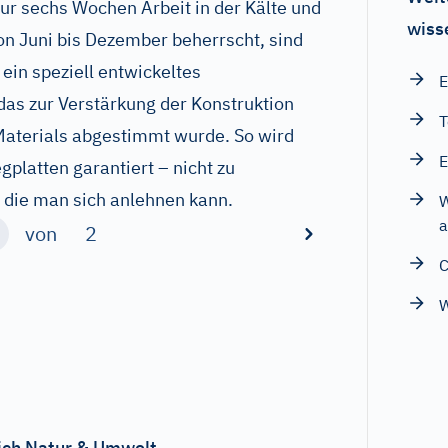
ur sechs Wochen Arbeit in der Kälte und
wiss
on Juni bis Dezember beherrscht, sind
 ein speziell entwickeltes
E
das zur Verstärkung der Konstruktion
T
Materials abgestimmt wurde. So wird
E
gplatten garantiert – nicht zu
 die man sich anlehnen kann.
W
a
von
2
C
ich Natur & Umwelt