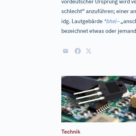
vordeutscher Ursprung wird ve
schlecht“ anzuführen; einer a
–
idg.
Lautgebärde
*bhel
„ansch
bezeichnet etwas oder jemande
Technik