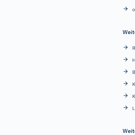
o
Weit
R
H
B
K
L
Weit