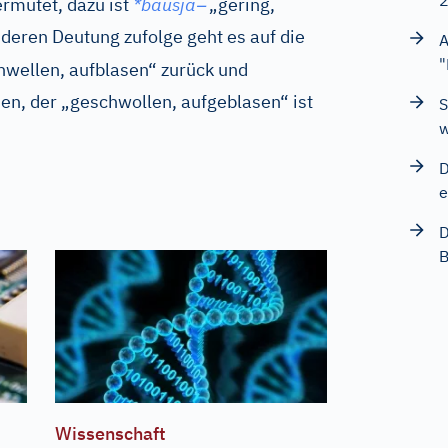
–
rmutet, dazu ist
*bausja
„gering,
nderen Deutung zufolge geht es auf die
A
"
wellen, aufblasen“ zurück und
n, der „geschwollen, aufgeblasen“ ist
S
w
D
e
D
B
Wissenschaft