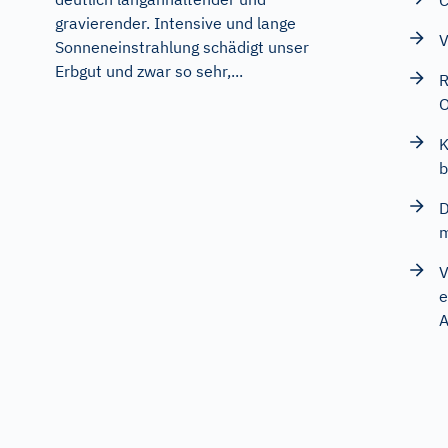
C
gravierender. Intensive und lange
V
Sonneneinstrahlung schädigt unser
Erbgut und zwar so sehr,...
R
O
K
b
D
m
V
e
A