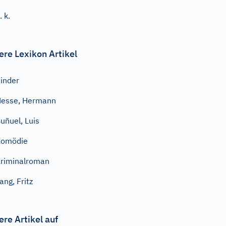
. k.
ere Lexikon Artikel
inder
esse, Hermann
uñuel, Luis
Komödie
riminalroman
ang, Fritz
ere Artikel auf