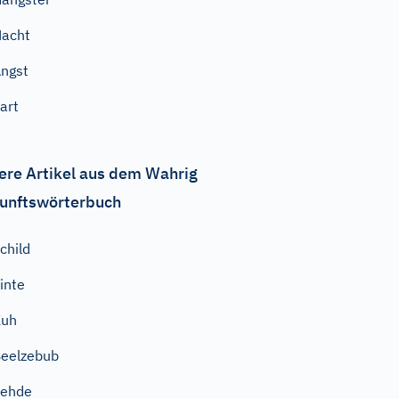
acht
ngst
art
ere Artikel aus dem Wahrig
unftswörterbuch
child
inte
Kuh
eelzebub
Fehde