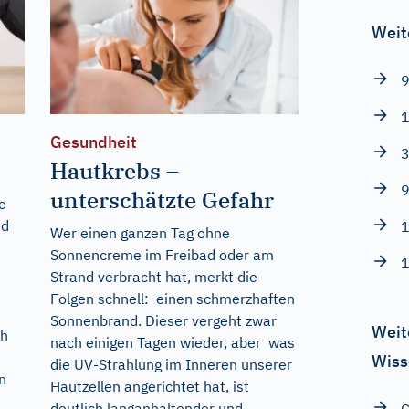
Weit
9
1
Gesundheit
3
Hautkrebs –
9
unterschätzte Gefahr
e
nd
1
Wer einen ganzen Tag ohne
Sonnencreme im Freibad oder am
1
Strand verbracht hat, merkt die
Folgen schnell: einen schmerzhaften
Sonnenbrand. Dieser vergeht zwar
Weit
ch
nach einigen Tagen wieder, aber was
Wiss
die UV-Strahlung im Inneren unserer
n
Hautzellen angerichtet hat, ist
deutlich langanhaltender und