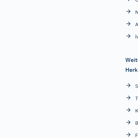
N
A
h
Weit
Herk
S
T
B