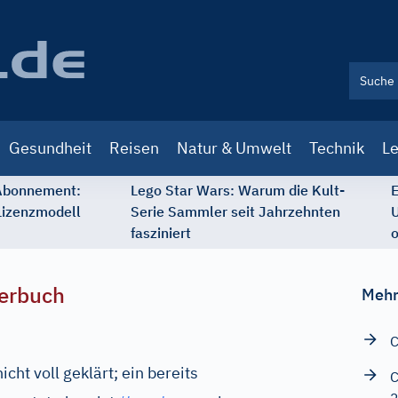
Gesundheit
Reisen
Natur & Umwelt
Technik
Le
 Abonnement:
Lego Star Wars: Warum die Kult-
E
Lizenzmodell
Serie Sammler seit Jahrzehnten
U
fasziniert
o
erbuch
Mehr
C
icht voll geklärt; ein bereits
C