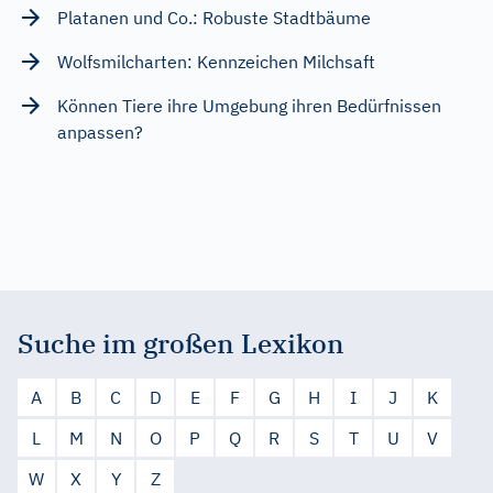
Platanen und Co.: Robuste Stadtbäume
Wolfsmilcharten: Kennzeichen Milchsaft
Können Tiere ihre Umgebung ihren Bedürfnissen
anpassen?
Suche im großen Lexikon
A
B
C
D
E
F
G
H
I
J
K
L
M
N
O
P
Q
R
S
T
U
V
W
X
Y
Z