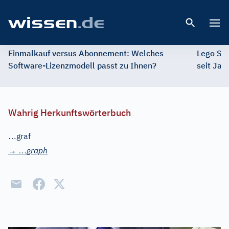
Open 
Einmalkauf versus Abonnement: Welches
Lego St
Software-Lizenzmodell passt zu Ihnen?
seit Jah
Wahrig Herkunftswörterbuch
…
graf
…
→
graph