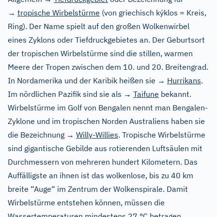
→
tropische Wirbelstürme
(von griechisch kýklos = Kreis,
Ring). Der Name spielt auf den großen Wolkenwirbel
eines Zyklons oder Tiefdruckgebietes an. Der Geburtsort
der tropischen Wirbelstürme sind die stillen, warmen
Meere der Tropen zwischen dem 10. und 20. Breitengrad.
In Nordamerika und der Karibik heißen sie →
Hurrikans
.
Im nördlichen Pazifik sind sie als →
Taifune
bekannt.
Wirbelstürme im Golf von Bengalen nennt man Bengalen-
Zyklone und im tropischen Norden Australiens haben sie
die Bezeichnung →
Willy-Willies
. Tropische Wirbelstürme
sind gigantische Gebilde aus rotierenden Luftsäulen mit
Durchmessern von mehreren hundert Kilometern. Das
Auffälligste an ihnen ist das wolkenlose, bis zu 40 km
breite “Auge“ im Zentrum der Wolkenspirale. Damit
Wirbelstürme entstehen können, müssen die
Wassertemperaturen mindestens 27 °C betragen.