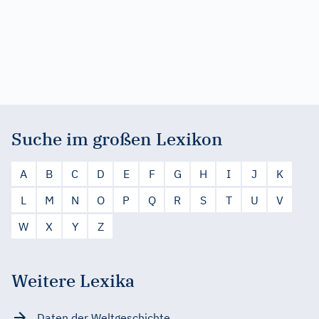
Suche im großen Lexikon
A
B
C
D
E
F
G
H
I
J
K
L
M
N
O
P
Q
R
S
T
U
V
W
X
Y
Z
Weitere Lexika
Daten der Weltgeschichte