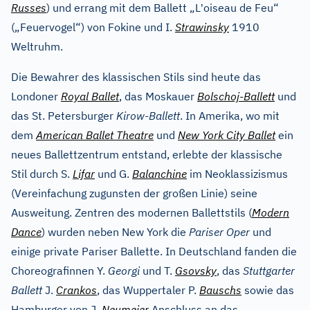
’
Russes
) und errang mit dem Ballett „L
oiseau de Feu“
(„Feuervogel“) von Fokine und I.
Strawinsky
1910
Weltruhm.
Die Bewahrer des klassischen Stils sind heute das
Londoner
Royal Ballet
, das Moskauer
Bolschoj-Ballett
und
das St. Petersburger
Kirow-Ballett
. In Amerika, wo mit
dem
American Ballet Theatre
und
New York City Ballet
ein
neues Ballettzentrum entstand, erlebte der klassische
Stil durch S.
Lifar
und G.
Balanchine
im Neoklassizismus
(Vereinfachung zugunsten der großen Linie) seine
Ausweitung. Zentren des modernen Ballettstils (
Modern
Dance
) wurden neben New York die
Pariser Oper
und
einige private Pariser Ballette. In Deutschland fanden die
Choreografinnen Y.
Georgi
und T.
Gsovsky
, das
Stuttgarter
Ballett
J.
Crankos
, das Wuppertaler P.
Bauschs
sowie das
Hamburger von J.
Neumeier
Anschluss an das