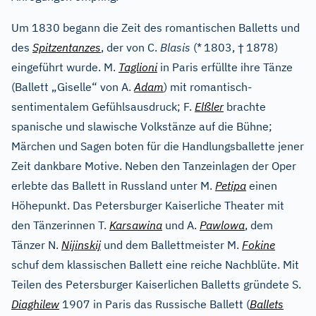
Um 1830 begann die Zeit des romantischen Balletts und
†
des
Spitzentanzes
, der von C.
Blasis
(*
1803,
1878)
eingeführt wurde. M.
Taglioni
in Paris erfüllte ihre Tänze
(Ballett „Giselle“ von A.
Adam
) mit romantisch-
sentimentalem Gefühlsausdruck; F.
Elßler
brachte
spanische und slawische Volkstänze auf die Bühne;
Märchen und Sagen boten für die Handlungsballette jener
Zeit dankbare Motive. Neben den Tanzeinlagen der Oper
erlebte das Ballett in Russland unter M.
Petipa
einen
Höhepunkt. Das Petersburger Kaiserliche Theater mit
den Tänzerinnen T.
Karsawina
und A.
Pawlowa
, dem
Tänzer N.
Nijinskij
und dem Ballettmeister M.
Fokine
schuf dem klassischen Ballett eine reiche Nachblüte. Mit
Teilen des Petersburger Kaiserlichen Balletts gründete S.
Diaghilew
1907 in Paris das Russische Ballett (
Ballets