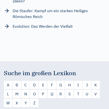
Ideen?
Die Staufer: Kampf um ein starkes Heiliges
Römisches Reich
Evolution: Das Werden der Vielfalt
Suche im großen Lexikon
A
B
C
D
E
F
G
H
I
J
K
L
M
N
O
P
Q
R
S
T
U
V
W
X
Y
Z