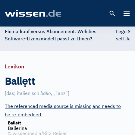
Open 
Einmalkauf versus Abonnement: Welches
Lego St
Software-Lizenzmodell passt zu Ihnen?
seit Jah
Lexikon
ẹ
Ball
tt
[
das; italienisch
ballo
, „Tanz“
]
The referenced media source is missing and needs to
be re-embedded.
Ballett
Ballerina
©
wissenmedia/Rita Reiser