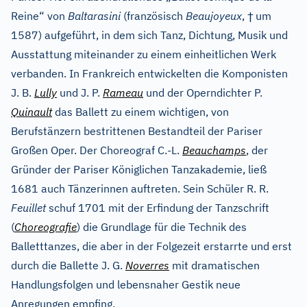
†
Reine“ von
Baltarasini
(französisch
Beaujoyeux
,
um
1587) aufgeführt, in dem sich Tanz, Dichtung, Musik und
Ausstattung miteinander zu einem einheitlichen Werk
verbanden. In Frankreich entwickelten die Komponisten
J. B.
Lully
und J. P.
Rameau
und der Operndichter P.
Quinault
das Ballett zu einem wichtigen, von
Berufstänzern bestrittenen Bestandteil der Pariser
Großen Oper. Der Choreograf C.-L.
Beauchamps
, der
Gründer der Pariser Königlichen Tanzakademie, ließ
1681 auch Tänzerinnen auftreten. Sein Schüler R. R.
Feuillet
schuf 1701 mit der Erfindung der Tanzschrift
(
Choreografie
) die Grundlage für die Technik des
Balletttanzes, die aber in der Folgezeit erstarrte und erst
durch die Ballette J. G.
Noverres
mit dramatischen
Handlungsfolgen und lebensnaher Gestik neue
Anregungen empfing.