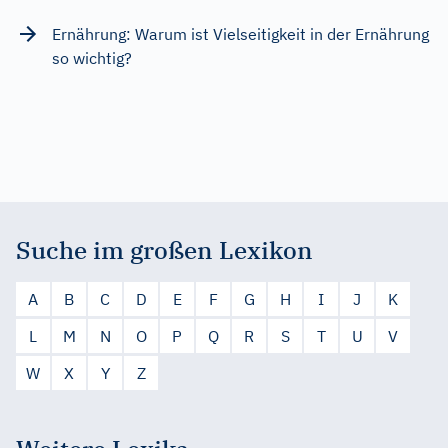
Ernährung: Warum ist Vielseitigkeit in der Ernährung
so wichtig?
Suche im großen Lexikon
A
B
C
D
E
F
G
H
I
J
K
L
M
N
O
P
Q
R
S
T
U
V
W
X
Y
Z