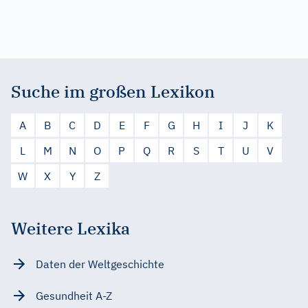
Suche im großen Lexikon
A
B
C
D
E
F
G
H
I
J
K
L
M
N
O
P
Q
R
S
T
U
V
W
X
Y
Z
Weitere Lexika
Daten der Weltgeschichte
Gesundheit A-Z