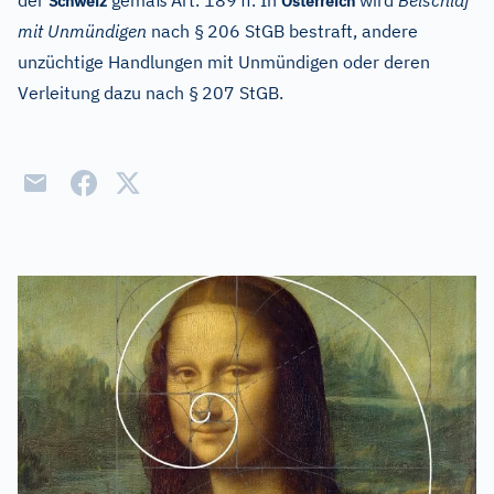
der
gemäß Art. 189
ff. In
wird
Beischlaf
Schweiz
Österreich
mit Unmündigen
nach §
206 StGB bestraft, andere
unzüchtige Handlungen mit Unmündigen oder deren
Verleitung dazu nach §
207 StGB.