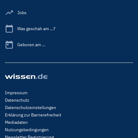
Jobs
Was geschah am ...?
Geboren am ...
Footer
Impressum
Menu
Datenschutz
Legal
Datenschutzeinstellungen
Erklärung zur Barrierefreiheit
Mediadaten
Nutzungsbedingungen
Newsletter Registrierung