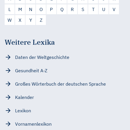
L
M
N
O
P
Q
R
S
T
U
V
W
X
Y
Z
Weitere Lexika
Daten der Weltgeschichte
Gesundheit A-Z
Großes Wörterbuch der deutschen Sprache
Kalender
Lexikon
Vornamenlexikon