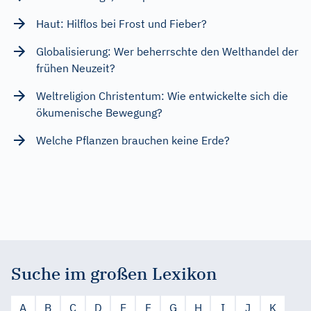
Haut: Hilflos bei Frost und Fieber?
Globalisierung: Wer beherrschte den Welthandel der
frühen Neuzeit?
Weltreligion Christentum: Wie entwickelte sich die
ökumenische Bewegung?
Welche Pflanzen brauchen keine Erde?
Suche im großen Lexikon
A
B
C
D
E
F
G
H
I
J
K