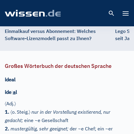
Open 
Einmalkauf versus Abonnement: Welches
Lego St
Software-Lizenzmodell passt zu Ihnen?
seit Jah
Großes Wörterbuch der deutschen Sprache
ideal
ide
|
a
l
〈
〉
Adj.
〈
〉
1.
o.
Steig.
nur in der Vorstellung existierend, nur
gedacht;
eine ~e Gesellschaft
2.
mustergültig, sehr geeignet;
der ~e Chef; ein ~er