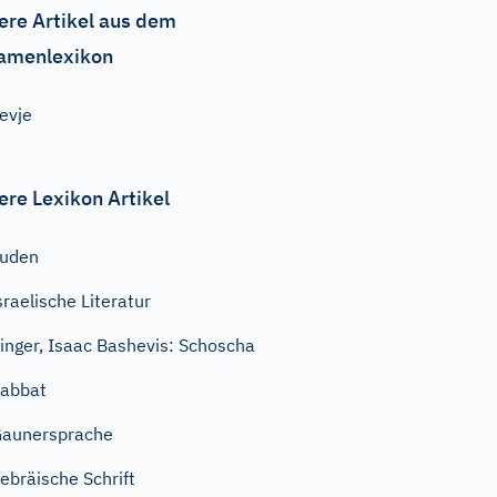
ere Artikel aus dem
amenlexikon
evje
ere Lexikon Artikel
Juden
sraelische Literatur
inger, Isaac Bashevis: Schoscha
abbat
aunersprache
ebräische Schrift