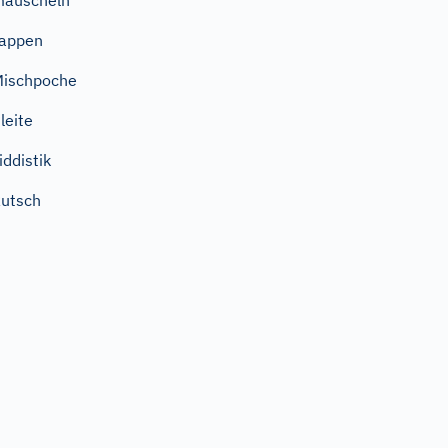
mauscheln
appen
ischpoche
leite
iddistik
utsch