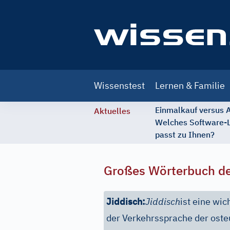
Main
Wissenstest
Lernen & Familie
navigation
Einmalkauf versus
Aktuelles
Welches Software-
passt zu Ihnen?
Großes Wörterbuch de
Jiddisch:
Jiddisch
ist eine wi
der Verkehrssprache der oste