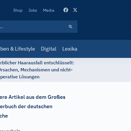
Secondary
Shop
Jobs
Media
Navigation
ben & Lifestyle
Digital
Lexika
rblicher Haarausfall entschlüsselt:
rsachen, Mechanismen und nicht-
perative Lösungen
ere Artikel aus dem Großes
erbuch der deutschen
che