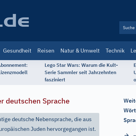
Gesundheit
Reisen
Natur & Umwelt
Technik
Le
 Abonnement:
Lego Star Wars: Warum die Kult-
E
Lizenzmodell
Serie Sammler seit Jahrzehnten
U
fasziniert
o
r deutschen Sprache
Weit
Wört
chtige deutsche Nebensprache, die aus
Spra
uropäischen Juden hervorgegangen ist.