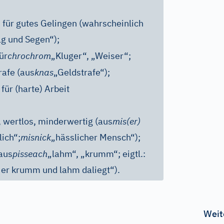
für gutes Gelingen (wahrscheinlich
lg und Segen“);
ür
chrochrom
„Kluger“, „Weiser“;
rafe (aus
knas
„Geldstrafe“);
ür (harte) Arbeit
, wertlos, minderwertig (aus
mis(er)
lich“;
misnick
„hässlicher Mensch“);
aus
pisseach
„lahm“, „krumm“; eigtl.:
 er krumm und lahm daliegt“).
Weit