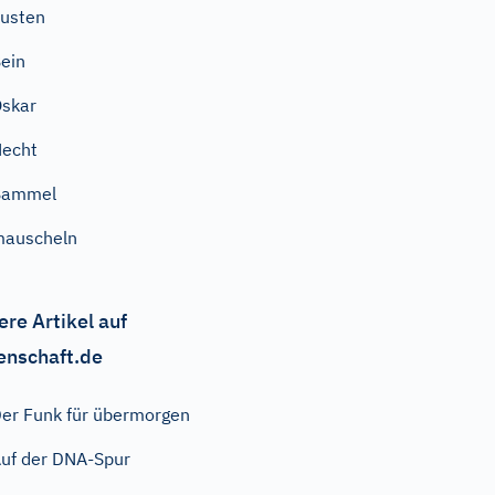
usten
ein
skar
echt
Bammel
mauscheln
ere Artikel auf
enschaft.de
er Funk für übermorgen
uf der DNA-Spur