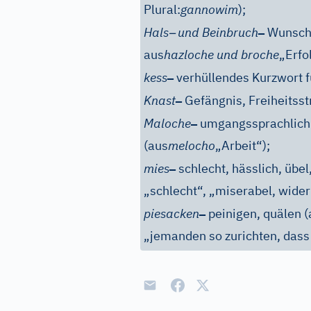
Plural:
gannowim
);
–
–
Hals
und Beinbruch
Wunsch 
aus
hazloche und broche
„Erfo
–
kess
verhüllendes Kurzwort f
–
Knast
Gefängnis, Freiheitsst
–
Maloche
umgangssprachlich f
(aus
melocho
„Arbeit“);
–
mies
schlecht, hässlich, übel
„schlecht“, „miserabel, wider
–
piesacken
peinigen, quälen (
„jemanden so zurichten, dass