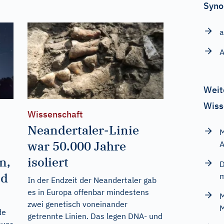
Syno
a
A
Weit
Wiss
Wissenschaft
Neandertaler-Linie
M
war 50.000 Jahre
A
n,
isoliert
D
nd
m
In der Endzeit der Neandertaler gab
es in Europa offenbar mindestens
M
zwei genetisch voneinander
M
de
getrennte Linien. Das legen DNA- und
nuar