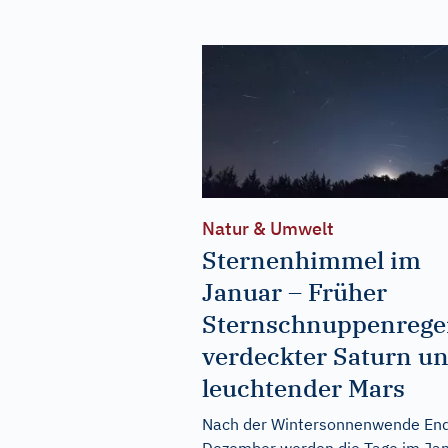
Natur & Umwelt
Sternenhimmel im
Januar – Früher
Sternschnuppenrege
verdeckter Saturn u
leuchtender Mars
Nach der Wintersonnenwende En
Dezember werden die Tage im Ja