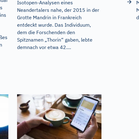
Isotopen-Analysen eines
M
ls
Neandertalers nahe, der 2015 in der
M
ins
Grotte Mandrin in Frankreich
d
entdeckt wurde. Das Individuum,
dem die Forschenden den
oßes
Spitznamen „Thorin“ gaben, lebte
n
demnach vor etwa 42....