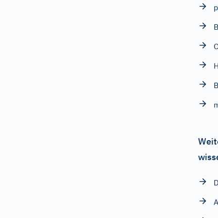
p
B
O
H
Weit
wiss
D
A