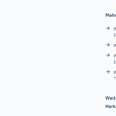
Mehr
W
I
W
W
I
W
"
Weit
Herk