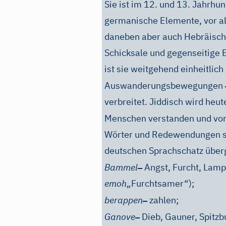
Sie ist im 12. und 13. Jahrhu
germanische Elemente, vor al
daneben aber auch Hebräisc
Schicksale und gegenseitige
ist sie weitgehend einheitlich
Auswanderungsbewegungen
verbreitet. Jiddisch wird heu
Menschen verstanden und vo
Wörter und Redewendungen si
deutschen Sprachschatz übe
–
Bammel
Angst, Furcht, Lamp
emoh
„Furchtsamer“);
–
berappen
zahlen;
–
Ganove
Dieb, Gauner, Spitzb