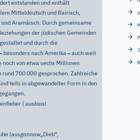
ndert entstanden und enthält
lem Mitteldeutsch und Bairisch,
z
h und Aramäisch. Durch gemeinsame
M
 Beziehungen der jüdischen Gemeinden
P
 gestaltet und durch die
J
–
–
besonders nach Amerika
auch weit
te noch von etwa sechs Millionen
R
n rund 700
000 gesprochen. Zahlreiche
nd teils in abgewandelter Form in den
rgegangen.
enfieber ( aus
baal
ube (aus
gannaw
„Dieb“,