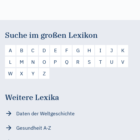
Suche im großen Lexikon
A
B
C
D
E
F
G
H
I
J
K
L
M
N
O
P
Q
R
S
T
U
V
W
X
Y
Z
Weitere Lexika
Daten der Weltgeschichte
Gesundheit A-Z