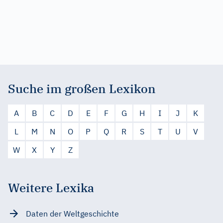
Suche im großen Lexikon
A
B
C
D
E
F
G
H
I
J
K
L
M
N
O
P
Q
R
S
T
U
V
W
X
Y
Z
Weitere Lexika
Daten der Weltgeschichte