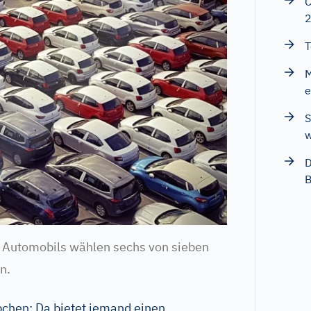
C
T
M
e
S
w
D
B
 Automobils wählen sechs von sieben
n.
pchen: Da bietet jemand einen