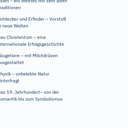
sien – ein Weltteil mit sehr alten
raditionen
ntdecker und Erfinder – Vorstoß
n neue Welten
as Christentum – eine
nternationale Erfolgsgeschichte
äugetiere – mit Milchdrüsen
usgestattet
hysik – unbelebte Natur
interfragt
as 19. Jahrhundert– von der
omantik bis zum Symbolismus