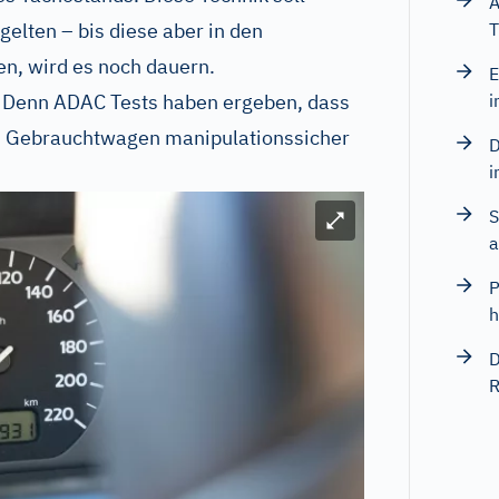
A
elten – bis diese aber in den
T
, wird es noch dauern.
E
n. Denn ADAC Tests haben ergeben, dass
i
len Gebrauchtwagen manipulationssicher
D
i
S
Bild vergrößern
a
P
h
D
R