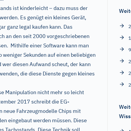
nds ist kinderleicht – dazu muss der
Weit
werden. Es genügt ein kleines Gerät,
ar ganz legal kaufen kann. Das
2
ach an den seit 2000 vorgeschriebenen
1
en. Mithilfe einer Software kann man
9
b weniger Sekunden auf einen beliebigen
2
d wer diesen Aufwand scheut, der kann
 wenden, die diese Dienste gegen kleines
2
2
e Manipulation nicht mehr so leicht
ptember 2017 schreibt die EG-
Weit
n neue Fahrzeugmodelle Chips mit
Wiss
len eingebaut werden müssen. Diese
es Tachostands. Diese Technik soll