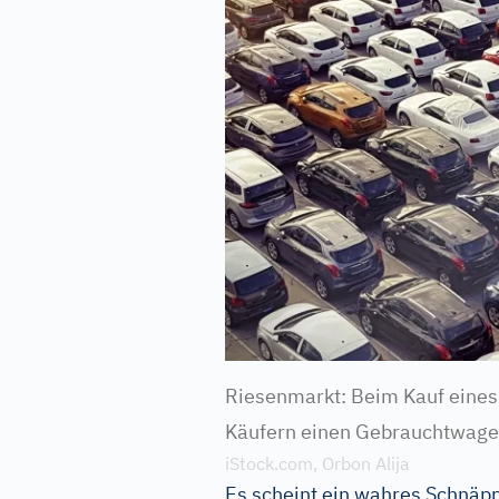
Riesenmarkt: Beim Kauf eines
Käufern einen Gebraucht­wage
iStock.com, Orbon Alija
Es scheint ein wahres Schnäp