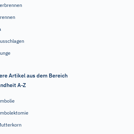
erbrennen
rennen
a
usschlagen
Zunge
ere Artikel aus dem Bereich
ndheit A-Z
mbolie
mbolektomie
utterkorn