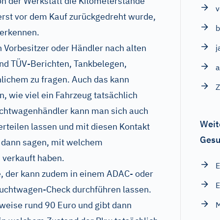
on der Werkstatt die Kilometerstände
v
erst vor dem Kauf zurückgedreht wurde,
b
 erkennen.
n Vorbesitzer oder Händler nach alten
j
nd TÜV-Berichten, Tankbelegen,
a
lichem zu fragen. Auch das kann
, wie viel ein Fahrzeug tatsächlich
chtwagenhändler kann man sich auch
Weit
erteilen lassen und mit diesen Kontakt
Gesu
 dann sagen, mit welchem
 verkauft haben.
E
, der kann zudem in einem ADAC- oder
E
uchtwagen-Check durchführen lassen.
weise rund 90 Euro und gibt dann
M