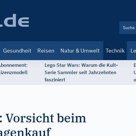
Gesundheit
Reisen
Natur & Umwelt
Technik
Le
 Abonnement:
Lego Star Wars: Warum die Kult-
E
Lizenzmodell
Serie Sammler seit Jahrzehnten
U
fasziniert
o
 Vorsicht beim
agenkauf