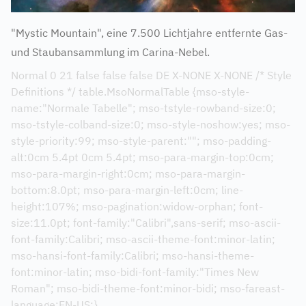
"Mystic Mountain", eine 7.500 Lichtjahre entfernte Gas-
und Staubansammlung im Carina-Nebel.
Normal 0 21 false false false DE X-NONE X-NONE /* Style
Definitions */ table.MsoNormalTable {mso-style-
name:"Normale Tabelle"; mso-tstyle-rowband-size:0;
mso-tstyle-colband-size:0; mso-style-noshow:yes; mso-
style-priority:99; mso-style-parent:""; mso-padding-
alt:0cm 5.4pt 0cm 5.4pt; mso-para-margin-top:0cm;
mso-para-margin-right:0cm; mso-para-margin-
bottom:8.0pt; mso-para-margin-left:0cm; line-
height:107%; mso-pagination:widow-orphan; font-
size:11.0pt; font-family:"Calibri",sans-serif; mso-ascii-
font-family:Calibri; mso-ascii-theme-font:minor-latin;
mso-hansi-font-family:Calibri; mso-hansi-theme-
font:minor-latin; mso-bidi-font-family:"Times New
Roman"; mso-bidi-theme-font:minor-bidi; mso-fareast-
language:EN-US;}