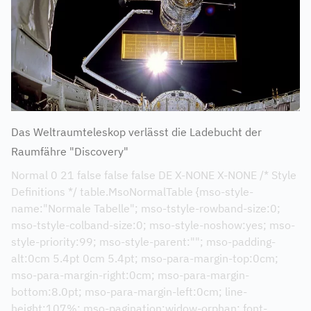
Das Weltraumteleskop verlässt die Ladebucht der
Raumfähre "Discovery"
Normal 0 21 false false false DE X-NONE X-NONE /* Style
Definitions */ table.MsoNormalTable {mso-style-
name:"Normale Tabelle"; mso-tstyle-rowband-size:0;
mso-tstyle-colband-size:0; mso-style-noshow:yes; mso-
style-priority:99; mso-style-parent:""; mso-padding-
alt:0cm 5.4pt 0cm 5.4pt; mso-para-margin-top:0cm;
mso-para-margin-right:0cm; mso-para-margin-
bottom:8.0pt; mso-para-margin-left:0cm; line-
height:107%; mso-pagination:widow-orphan; font-