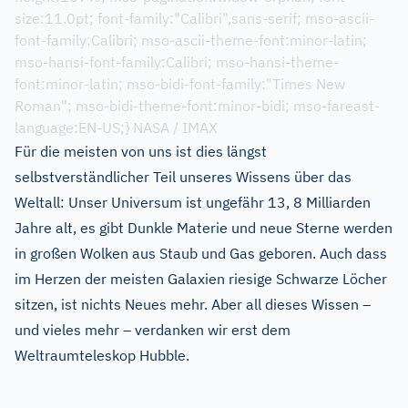
size:11.0pt; font-family:"Calibri",sans-serif; mso-ascii-
font-family:Calibri; mso-ascii-theme-font:minor-latin;
mso-hansi-font-family:Calibri; mso-hansi-theme-
font:minor-latin; mso-bidi-font-family:"Times New
Roman"; mso-bidi-theme-font:minor-bidi; mso-fareast-
language:EN-US;} NASA / IMAX
Für die meisten von uns ist dies längst
selbstverständlicher Teil unseres Wissens über das
Weltall: Unser Universum ist ungefähr 13, 8 Milliarden
Jahre alt, es gibt Dunkle Materie und neue Sterne werden
in großen Wolken aus Staub und Gas geboren. Auch dass
im Herzen der meisten Galaxien riesige Schwarze Löcher
sitzen, ist nichts Neues mehr. Aber all dieses Wissen –
und vieles mehr – verdanken wir erst dem
Weltraumteleskop Hubble.